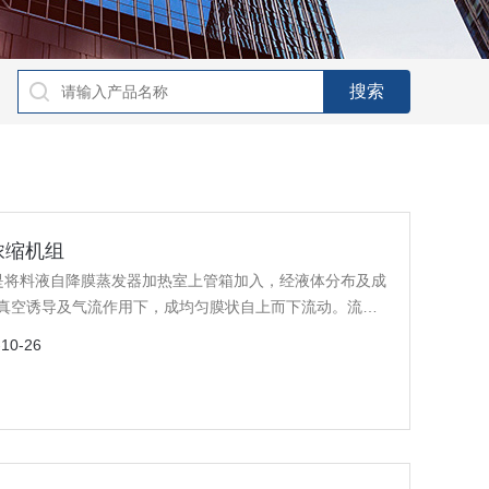
浓缩机组
 是将料液自降膜蒸发器加热室上管箱加入，经液体分布及成
真空诱导及气流作用下，成均匀膜状自上而下流动。流动
蒸汽与液相共同进入蒸发器的分离室，汽液经充分分离，
-10-26
一效蒸发器作为加热介质，从而实现多效操作，液相则由