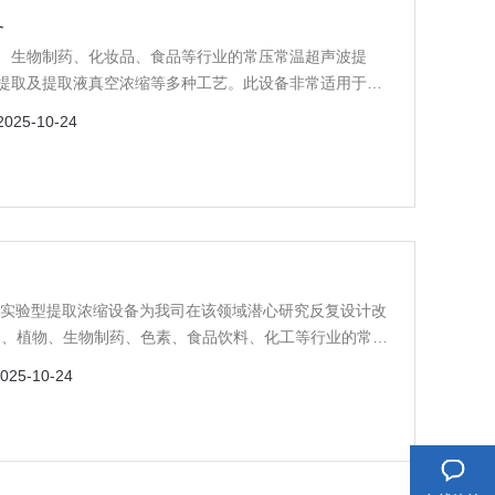
备
、生物制药、化妆品、食品等行业的常压常温超声波提
提取及提取液真空浓缩等多种工艺。此设备非常适用于高
发部门多品种、小批量试生产使用。
2025-10-24
备
能实验型提取浓缩设备为我司在该领域潜心研究反复设计改
健、植物、生物制药、色素、食品饮料、化工等行业的常
循坏、渗透、植物精油、芳香油成分的提取浓缩及有机溶
025-10-24
标准