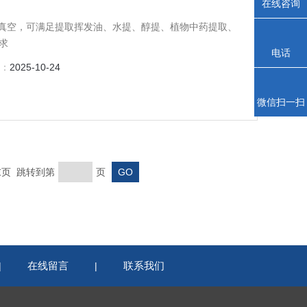
在线咨询
真空，可满足提取挥发油、水提、醇提、植物中药提取、
求
电话
期：
2025-10-24
微信扫一扫
 末页 跳转到第
页
在线留言
联系我们
|
|