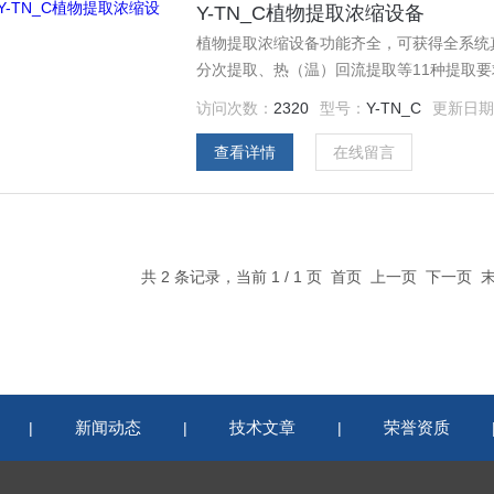
Y-TN_C植物提取浓缩设备
植物提取浓缩设备功能齐全，可获得全系统
分次提取、热（温）回流提取等11种提取要
访问次数：
2320
型号：
Y-TN_C
更新日
查看详情
在线留言
共 2 条记录，当前 1 / 1 页 首页 上一页 下一页
新闻动态
技术文章
荣誉资质
|
|
|