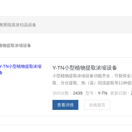
,奥斯陆蒸发结晶设备
植物提取浓缩设备
Y-TN小型植物提取浓缩设备
小型植物提取浓缩设备功能齐全，可获得全
取、分次提取、热（温）回流提取等11种
访问次数：
2439
型号：
Y-TN
更新日期：
查看详情
在线留言