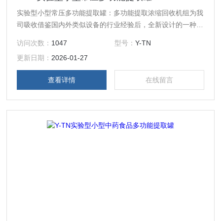
实验型小型常压多功能提取罐：多功能提取浓缩回收机组为我
司吸收借鉴国内外类似设备的行业经验后，全新设计的一种小
型热回流提取浓缩设备，以其*的性价比，主要应用于科研院
访问次数：
1047
型号：
Y-TN
所、植提化工、生物发酵等行业，用于小试、中试研发、小规
更新日期：
2026-01-27
模成品生产。
查看详情
在线留言