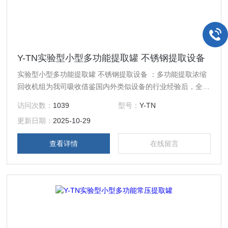
Y-TN实验型小型多功能提取罐 不锈钢提取设备
实验型小型多功能提取罐 不锈钢提取设备 ：多功能提取浓缩
回收机组为我司吸收借鉴国内外类似设备的行业经验后，全新
设计的一种小型热回流提取浓缩设备，以其*的性价比，主要
访问次数：
1039
型号：
Y-TN
应用于科研院所、植提化工、生物发酵等行业，用于小试、中
更新日期：
2025-10-29
试研发、小规模成品生产
查看详情
在线留言