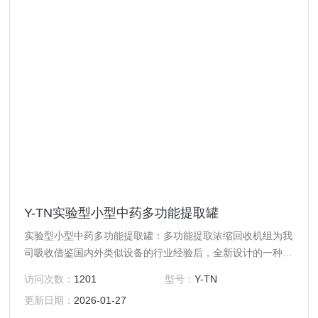
Y-TN实验型小型中药多功能提取罐
实验型小型中药多功能提取罐：多功能提取浓缩回收机组为我
司吸收借鉴国内外类似设备的行业经验后，全新设计的一种小
型热回流提取浓缩设备，以其*的性价比，主要应用于科研院
访问次数：
1201
型号：
Y-TN
所、植提化工、生物发酵等行业，用于小试、中试研发、小规
更新日期：
2026-01-27
模成品生产。