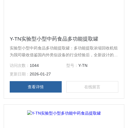
Y-TN实验型小型中药食品多功能提取罐
实验型小型中药食品多功能提取罐：多功能提取浓缩回收机组
为我司吸收借鉴国内外类似设备的行业经验后，全新设计的一
种小型热回流提取浓缩设备，以其*的性价比，主要应用于科
访问次数：
1044
型号：
Y-TN
研院所、植提化工、生物发酵等行业，用于小试、中试研发、
更新日期：
2026-01-27
小规模成品生产。
查看详情
在线留言