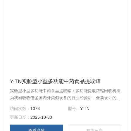
Y-TN实验型小型多功能中药食品提取罐
实验型小型多功能中药食品提取罐：多功能提取浓缩回收机组
为我司吸收借鉴国内外类似设备的行业经验后，全新设计的一
种小型热回流提取浓缩设备，以其*的性价比，主要应用于科
访问次数：
1073
型号：
Y-TN
研院所、植提化工、生物发酵等行业，用于小试、中试研发、
更新日期：
2025-10-30
小规模成品生产
查看详情
在线留言