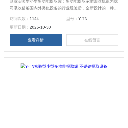
企业实验型小型多功能提取罐：多功能提取浓缩回收机组为我
司吸收借鉴国内外类似设备的行业经验后，全新设计的一种小
型热回流提取浓缩设备，以其*的性价比，主要应用于科研院
访问次数：
1144
型号：
Y-TN
所、植提化工、生物发酵等行业，用于小试、中试研发、小规
更新日期：
2025-10-30
模成品生产。
查看详情
在线留言