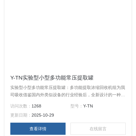
Y-TN实验型小型多功能常压提取罐
实验型小型多功能常压提取罐：多功能提取浓缩回收机组为我
司吸收借鉴国内外类似设备的行业经验后，全新设计的一种小
型热回流提取浓缩设备，以其*的性价比，主要应用于科研院
访问次数：
1268
型号：
Y-TN
所、植提化工、生物发酵等行业，用于小试、中试研发、小规
更新日期：
2025-10-29
模成品生产
查看详情
在线留言