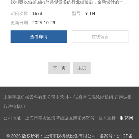
我司吸收借鉴国内外类似设备的行业经验后，全新设计的一种
小型热回流提取浓缩设备，以其*的性价比，主要应用于科研
访问次数：
1678
型号：
Y-TN
院所、植提化工、生物发酵等行业，用于小试、中试研发、小
更新日期：
2025-10-29
规模成品生产
查看详情
在线留言
下一页
末页
上海宇砚机械设备有限公司主营:中小试真空低温浓缩机组,超声波提
取浓缩机组
公司地址：上海市奉贤区海湾旅游区海拓路59号 技术支持：
制药网
© 2026 版权所有：上海宇砚机械设备有限公司
备案号：沪ICP备