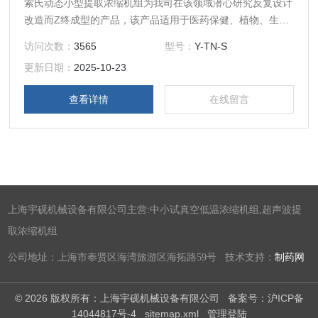
索氏动态小型提取浓缩机组为我司在该领域潜心研究反复设计
改造而Z终成型的产品，该产品适用于医药保健、植物、生物
制药、色素、食品饮料、化工等行业的常压、微压、水煎、湿
访问次数：
3565
型号：
Y-TN-S
浸、温浸、热回流强制循坏、渗透、植物精油、芳香油成分的
更新日期：
2025-10-23
提取浓缩及有机溶剂的回收浓缩等多种工艺，符合GMP医药
标准，Y-TN-S系列索氏提取浓缩机组容量为：5、10、20、
查看详情
在线留言
30 、50 、100 、200、300、500L等。
上海宇砚机械设备有限公司主营:中小试真空低温浓缩机组,超声波提
取浓缩机组
公司地址：上海市奉贤区海湾旅游区海拓路59号 技术支持：
制药网
© 2026 版权所有：上海宇砚机械设备有限公司
备案号：沪ICP备
14044817号-4
sitemap.xml
管理登陆