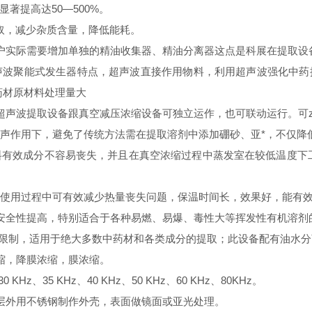
著提高达50—500%。
的提取，减少杂质含量，降低能耗。
户实际需要增加单独的精油收集器、精油分离器这点是科展在提取设
超声波聚能式发生器特点，超声波直接作用物料，利用超声波强化中
药材原材料处理量大
超声波提取设备跟真空减压浓缩设备可独立运作，也可联动运行。可z
在超声作用下，避免了传统方法需在提取溶剂中添加硼砂、亚*，不仅
物料有效成分不容易丧失，并且在真空浓缩过程中蒸发室在较低温度下
层，使用过程中可有效减少热量丧失问题，保温时间长，效果好，能有
产安全性提高，特别适合于各种易燃、易爆、毒性大等挥发性有机溶剂
小的限制，适用于绝大多数中药材和各类成分的提取；此设备配有油水
浓缩，降膜浓缩，膜浓缩。
 KHz、35 KHz、40 KHz、50 KHz、60 KHz、80KHz。
温层外用不锈钢制作外壳，表面做镜面或亚光处理。