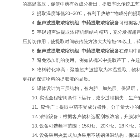
的高温高压，促使中药有效成分析出，提取率比传统工艺显
3. 提取温度降低20~30℃，有利于热敏**物成分
4.
超声波提取浓缩机组 中药提取浓缩设备
可根据客
5. 宇砚超声波提取浓缩机组结构精巧，充分发挥
压剪切作用，使提取时间较传统方法大大缩短4/5以上，
6.
超声波提取浓缩机组 中药提取浓缩设备
在使用中
7. 避免添加剂的使用。例如从槐米中提取芦丁，
8. 物料转化率高：聚能超声波提取为常温提取，
更好的保证物料的提取液的品质。
9. 罐体设计为三层结构，有内胆、加热层、保温
10. 实现全程密闭条件下运行，减少过程损失，生
11. 应性广：提取中药不受成分极性、分子量大
12. 浓缩设备：根据客户物料选配刮板浓缩，升膜
13. 设备可选频率范围：15KHz、20KHz、28 KHz、30
14. 设备采用夹套式加热采用不锈钢保温结构，保