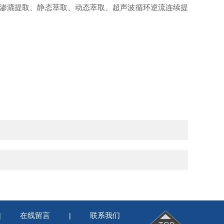
、渗漉提取、静态萃取、动态萃取、超声波循环逆流连续提
。
在线留言
联系我们
|
|