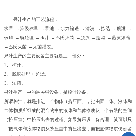
果汁生产
的工艺流程，
水果-→验级称量-→果池-→
水力输送-→清洗-→拣选-→喷淋-→
破碎-→酶处理-→
压汁-→巴氏灭菌-→脱胶-
→超滤-→蒸发浓缩-
→
巴氏灭菌-→无菌灌
装。
果汁生产的主
要设备主要就是三
部分：
1、 榨汁、
2、
脱胶处理 + 超滤、
3、 浓缩。
果汁生产
中的最
关键设备
，是榨汁设备
。
所谓榨汁，就是推进一个物体（挤压面），把由固
体、液体和
气体物
质所组成的混合物中的液体和气体
物质从一个有限的空间
（挤压室）中挤压出去的
过程
。如果挤压设
备合理，就可以只
把气体和液体物质从挤压
室中
挤压出去，而
把固体物质仍然留