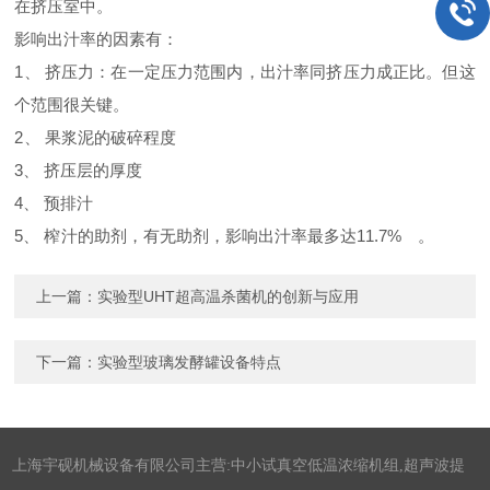
在挤压
室中。
影响
出汁
率的因素有：
1、 挤压力：在一定压力范围内，出汁率同挤压力成正比。但这
个范围很关键。
2
、 果浆泥的破碎
程度
3、 挤压层的
厚度
4、 预排汁
5、 榨
汁的助剂，有无助剂，影响出汁率最多达11.7%
。
上一篇：
实验型UHT超高温杀菌机的创新与应用
下一篇：
实验型玻璃发酵罐设备特点
上海宇砚机械设备有限公司主营:中小试真空低温浓缩机组,超声波提