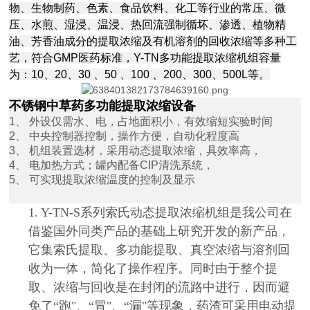
物、生物制药、色素、食品饮料、化工等行业的常压、微
压、水煎、湿浸、温浸、热回流强制循坏、渗透、植物精
油、芳香油成分的提取浓缩及有机溶剂的回收浓缩等多种工
艺，符合GMP医药标准，Y-TN多功能提取浓缩机组容量
为：10、20、30 、50 、100 、200、300、500L等。
不锈钢中草药多功能提取浓缩设备
1、 外设仅需水、电，占地面积小，有效缩短实验时间
2、 中央控制器控制，操作方便，自动化程度高
3、 机组装置选材，采用动态提取浓缩，具效率高，
4、 电加热方式；罐内配备CIP清洗系统，
5、 可实现提取浓缩温度的控制及显示
1. Y-TN-S系列索氏动态提取浓缩机组是我公司在
借鉴国外同类产品的基础上研究开发的新产品，
它集索氏提取、多功能提取、真空浓缩与溶剂回
收为一体，简化了操作程序。同时由于整个提
取、浓缩与回收是在封闭的流路中进行，因而避
免了“跑"、“冒"、“漏"等现象，药渣可采用电动提