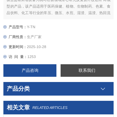
型的产品，该产品适用于医药保健、植物、生物制药、色素、食
品饮料、化工等行业的常压、微压、水煎、湿浸、温浸、热回流
强制循坏、渗透、植物精油、芳香油成分的提取浓缩及有机溶剂
的回收浓缩等多种工艺，符合GMP医药标准
产品型号：
Y-TN
厂商性质：
生产厂家
更新时间：
2025-10-28
访 问 量：
1253
产品咨询
联系我们
产品分类
相关文章
RELATED ARTICLES