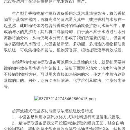
此设备适用于企业在植物原产地附近设厂生产。
生产型芳香植物精油提取设备采用水蒸汽蒸溜提炼法，将芳香植
物置于蒸馏容器内，再将高温的蒸汽通入其中（或把香料与水放在一
起煮沸，此时植物体内包含芳香成分的精油就会扩散到水蒸气中，形
成油与水的共沸物；其后将共沸物冷却，由于油不溶于水通过油水分
离器将油分出，从而便与水分离而形成了我们所需要的精油。设备可
隔水蒸馏或共水蒸馏，此设备是新型、多功能、多用途的植物精油提
取机组，可收集植物挥发油、植物芳香露、植物提取液等有效成份。
实验型植物精油提取设备可以用水上蒸馏的方法，就是把需要蒸
馏的物料放在蒸馏锅内的筛板上，筛板下面灌入清水，清水的液位以
不接触到物料为好。可以用火直接加热锅内的水，使之产生蒸汽达到
蒸馏的目的。另外，还有冷冻压缩法、化学溶剂萃取法、油脂分离法
等。
超声波罐式低温多功能提取浓缩机组设备特点
1、本设备是利用水蒸汽水浴方式对物料进行高温侵泡式提取。
2、精油提取设备是我公司按照精油提取的经典工艺，结合自动
化控制系统，研制的超小型水蒸汽水浴导热油蒸馏提取设备。结构设