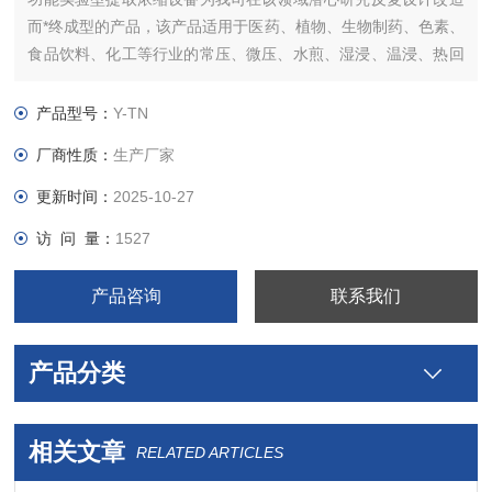
而*终成型的产品，该产品适用于医药、植物、生物制药、色素、
食品饮料、化工等行业的常压、微压、水煎、湿浸、温浸、热回
流强制循坏、渗透、植物精油、芳香油成分的提取浓缩及有机溶
剂的回收浓缩等多种工艺，符合GMP医药标准
产品型号：
Y-TN
厂商性质：
生产厂家
更新时间：
2025-10-27
访 问 量：
1527
产品咨询
联系我们
产品分类
相关文章
RELATED ARTICLES