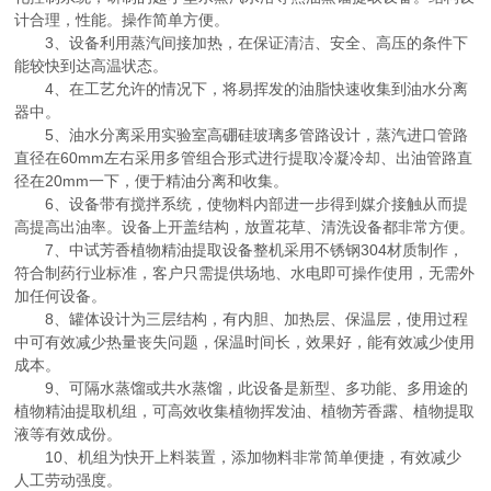
计合理，性能。操作简单方便。
3、设备利用蒸汽间接加热，在保证清洁、安全、高压的条件下
能较快到达高温状态。
4、在工艺允许的情况下，将易挥发的油脂快速收集到油水分离
器中。
5、油水分离采用实验室高硼硅玻璃多管路设计，蒸汽进口管路
直径在60mm左右采用多管组合形式进行提取冷凝冷却、出油管路直
径在20mm一下，便于精油分离和收集。
6、设备带有搅拌系统，使物料内部进一步得到媒介接触从而提
高提高出油率。设备上开盖结构，放置花草、清洗设备都非常方便。
7、中试芳香植物精油提取设备整机采用不锈钢304材质制作，
符合制药行业标准，客户只需提供场地、水电即可操作使用，无需外
加任何设备。
8、罐体设计为三层结构，有内胆、加热层、保温层，使用过程
中可有效减少热量丧失问题，保温时间长，效果好，能有效减少使用
成本。
9、可隔水蒸馏或共水蒸馏，此设备是新型、多功能、多用途的
植物精油提取机组，可高效收集植物挥发油、植物芳香露、植物提取
液等有效成份。
10、机组为快开上料装置，添加物料非常简单便捷，有效减少
人工劳动强度。