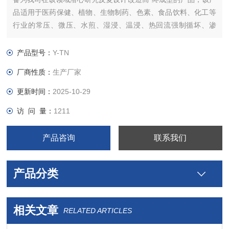
品适用于医药保健、植物、生物制药、色素、食品饮料、化工等
行业的常压、微压、水煎、湿浸、温浸、热回流强制循坏、渗
透、植物精油、芳香油成分的提取浓缩及有机溶剂的回收浓缩等
多种工艺，符合GMP医药标准
产品型号：
Y-TN
厂商性质：
生产厂家
更新时间：
2025-10-29
访 问 量：
1211
产品咨询
联系我们
产品分类
相关文章
RELATED ARTICLES