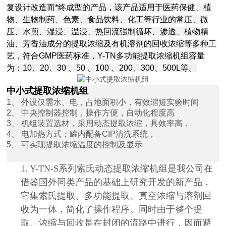
复设计改造而*终成型的产品，该产品适用于医药保健、植
物、生物制药、色素、食品饮料、化工等行业的常压、微
压、水煎、湿浸、温浸、热回流强制循坏、渗透、植物精
油、芳香油成分的提取浓缩及有机溶剂的回收浓缩等多种工
艺，符合GMP医药标准，Y-TN多功能提取浓缩机组容量
为：10、20、30 、50 、100 、200、300、500L等。
中小式提取浓缩机组
1、 外设仅需水、电，占地面积小，有效缩短实验时间
2、 中央控制器控制，操作方便，自动化程度高
3、 机组装置选材，采用动态提取浓缩，具效率高，
4、 电加热方式；罐内配备CIP清洗系统，
5、 可实现提取浓缩温度的控制及显示
1. Y-TN-S系列索氏动态提取浓缩机组是我公司在
借鉴国外同类产品的基础上研究开发的新产品，
它集索氏提取、多功能提取、真空浓缩与溶剂回
收为一体，简化了操作程序。同时由于整个提
取、浓缩与回收是在封闭的流路中进行，因而避