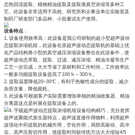
态热回流提取、植物精油提取及提取液真空浓缩等多种工
艺。此设备非常适用于高校、研究所和企事业单位实验室及
制药厂研发部门多品种、小批量试生产使用。
设备特点
：
1. 设备使用效率高：此设备是我公司研制的超小型超声波动
态提取浓缩机组，此设备在原超声波动态提取机的基础上优
化产品结构将小型的真空减压浓缩设备整合在此设备中，使
超声波动态萃取、提取、过滤、减压浓缩、精油冷凝等生产
工艺一步完成，大大节省了原材料和工作时间，工作效率比
一般多功能提取设备提高了100％～300％。
2. 提取温度降低20~30℃，有利于热敏性成分的提取，减少
杂质含量，降低能耗。
3. 此设备可根据客户实际需要增加单独的精油收集器、精油
分离器这点是科展在提取设备上的。
4. 宇砚超声波动态提取浓缩机组设备结构精巧，充分发挥
超声波聚能式发生器特点，超声波直接作用物料，利用超声
波强化中药提取的机械作用，空化作用，局部高振动、高冲
击、高声压剪切作用，使提取时间较传统方法大大缩短4/5