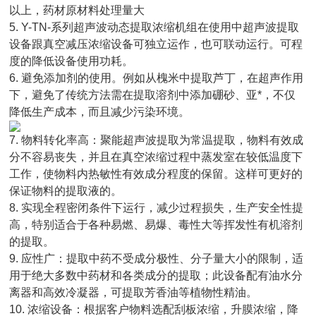
以上，药材原材料处理量大
5. Y-TN-系列超声波动态提取浓缩机组在使用中超声波提取
设备跟真空减压浓缩设备可独立运作，也可联动运行。可程
度的降低设备使用功耗。
6. 避免添加剂的使用。例如从槐米中提取芦丁，在超声作用
下，避免了传统方法需在提取溶剂中添加硼砂、亚*，不仅
降低生产成本，而且减少污染环境。
7. 物料转化率高：聚能超声波提取为常温提取，物料有效成
分不容易丧失，并且在真空浓缩过程中蒸发室在较低温度下
工作，使物料内热敏性有效成分程度的保留。这样可更好的
保证物料的提取液的。
8. 实现全程密闭条件下运行，减少过程损失，生产安全性提
高，特别适合于各种易燃、易爆、毒性大等挥发性有机溶剂
的提取。
9. 应性广：提取中药不受成分极性、分子量大小的限制，适
用于绝大多数中药材和各类成分的提取；此设备配有油水分
离器和高效冷凝器，可提取芳香油等植物性精油。
10. 浓缩设备：根据客户物料选配刮板浓缩，升膜浓缩，降