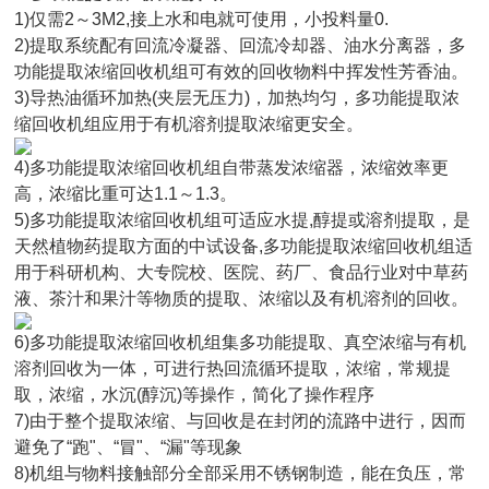
1)仅需2～3M2,接上水和电就可使用，小投料量0.
2)提取系统配有回流冷凝器、回流冷却器、油水分离器，多
功能提取浓缩回收机组可有效的回收物料中挥发性芳香油。
3)导热油循环加热(夹层无压力)，加热均匀，多功能提取浓
缩回收机组应用于有机溶剂提取浓缩更安全。
4)多功能提取浓缩回收机组自带蒸发浓缩器，浓缩效率更
高，浓缩比重可达1.1～1.3。
5)多功能提取浓缩回收机组可适应水提,醇提或溶剂提取，是
天然植物药提取方面的中试设备,多功能提取浓缩回收机组适
用于科研机构、大专院校、医院、药厂、食品行业对中草药
液、茶汁和果汁等物质的提取、浓缩以及有机溶剂的回收。
6)多功能提取浓缩回收机组集多功能提取、真空浓缩与有机
溶剂回收为一体，可进行热回流循环提取，浓缩，常规提
取，浓缩，水沉(醇沉)等操作，简化了操作程序
7)由于整个提取浓缩、与回收是在封闭的流路中进行，因而
避免了“跑"、“冒"、“漏"等现象
8)机组与物料接触部分全部采用不锈钢制造，能在负压，常