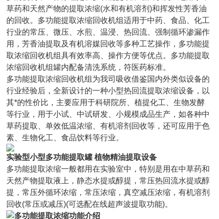
草药和天然产物的提取浓缩(水和有机溶剂)和挥发性芳香油
的回收。多功能提取浓缩回收机组适用于中药、食品、化工
行业的常压、微压、水煎、温浸、热回流、强制循环渗漏作
用，芳香油提取及有机溶媒回收等多种工艺操作，多功能提
取浓缩回收机组具有效率高、操作方便等优点。多功能提取
浓缩回收机组罐内配备清洗系统，符医药标准。
多功能提取浓缩回收机组为我司吸收借鉴国内外类似设备的
行业经验后，全新设计的一种小型热回流提取浓缩设备，以
其*的性价比，主要应用于科研院所、植提化工、生物发酵
等行业，用于小试、中试研发、小规模成品生产，如各种中
草药提取、单效低温浓缩、有机溶剂回收等，还可应用于色
素、生物化工、食品饮料等行业。
实验型小型多功能提取罐 植物精油提取设备
多功能提取浓缩一般都用在实验室中，特别是用在中草药和
天然产物提取液上，静态水提或醇提，常压热回流水提或醇
提，常压外循环浓缩，常压浓缩，真空减压浓缩，有机溶剂
回收(常压或减压)(可选配在线超声波提取功能)。
多功能提取浓缩功能介绍