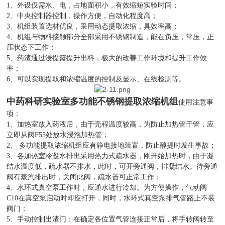
1、外设仅需水、电，占地面积小，有效缩短实验时间；
2、中央控制器控制，操作方便，自动化程度高；
3、机组装置选材优良，采用动态提取浓缩，具效率高；
4、机组与物料接触部分全部采用不锈钢制造，能在负压，常压，正
压状态下工作；
5、药渣通过浸提篮提升出料，极大的改善工作环境和提升工作效
率；
6、可以实现提取和浓缩温度的控制及显示、在线检测等。
中药科研实验室多功能不锈钢提取浓缩机组
使用注意事
项：
1、加热室放入药液后，由于壳程温度较高，为防止加热管干管，应
立即从阀F55处放水浸泡加热管；
2、 多功能提取浓缩机组应有静电接地装置，防止醇提时发生事故；
3、各加热室冷凝水排出采用热力式疏水器，刚开始加热时，由于凝
结水温度低，疏水器不排水，此时，可开旁通阀，排凝结水。待旁通
阀有蒸汽排出时，关闭此阀，疏水器可正常工作；
4、水环式真空泵工作时，应通水进行冷却。为方便操作，气动阀
C10在真空泵启动时即应打开，同时，水环式真空泵排气管路上不装
阀门；
5、手动控制出渣门：在确定各位置气管连接正常后，将手转阀转至