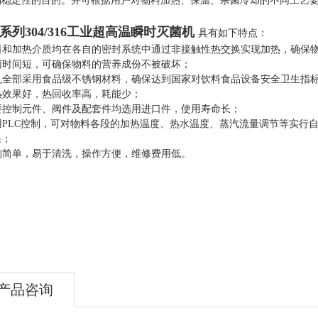
物稳定性的目的。并可根据用户对物料加热、保温、杀菌冷却的不同工艺
T系列304/316工业超高温瞬时灭菌机
具有如下特点：
 物料和加热介质均在各自的密封系统中通过非接触性热交换实现加热，确保
杀菌时间短，可确保物料的营养成份不被破坏；
整机全部采用食品级不锈钢
材料，确保达到国家对饮料食品设备安全卫生指
传热效果好，热回收率高，耗能少；
主要控制元件、阀件及配套件均选用进口件，使用寿命长；
用PLC控制
，可对物料各段的加热温度、热水温度、蒸汽流量调节等实行自动
果；
结构简单，易于清洗，操作方便，维修费用低。
产品咨询