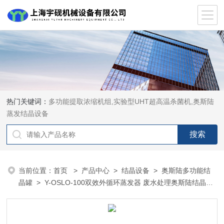
热门关键词：
多功能提取浓缩机组,实验型UHT超高温杀菌机,奥斯陆
蒸发结晶设备
当前位置：
首页
>
产品中心
>
结晶设备
>
奥斯陆多功能结
晶罐
> Y-OSLO-100双效外循环蒸发器 废水处理奥斯陆结晶设
备