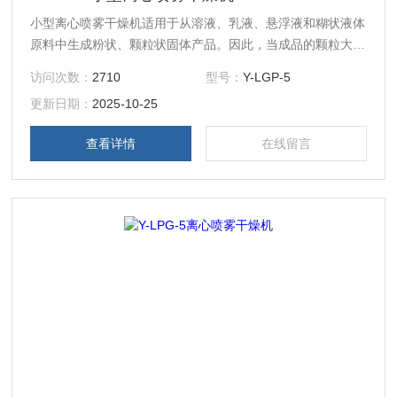
小型离心喷雾干燥机适用于从溶液、乳液、悬浮液和糊状液体
原料中生成粉状、颗粒状固体产品。因此，当成品的颗粒大小
分布、残留水份含量、堆积密度和颗粒形状必须符合精确的标
访问次数：
2710
型号：
Y-LGP-5
准时，喷雾干燥是一道十分理想的工艺。
更新日期：
2025-10-25
查看详情
在线留言