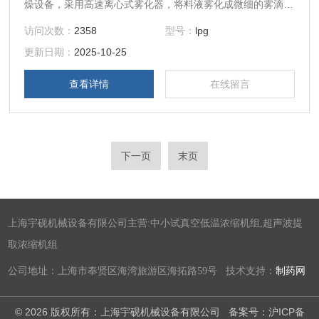
燥设备，采用高速离心式雾化器，将料液雾化成微细的雾滴，
与经分布器分布后的热空气在干燥塔内混合，迅速进行热质交
访问次数：
2358
型号：
lpg
换，在极短的时间内干燥成为粉状产品。
更新日期：
2025-10-25
查看详情
在线留言
下一页
末页
上海宇砚机械设备有限公司主营:中小试真空低温浓缩机组,超声波提
取浓缩机组
公司地址：上海市奉贤区海湾旅游区海拓路59号 技术支持：
制药网
© 2026 版权所有：上海宇砚机械设备有限公司
备案号：沪ICP备