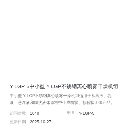
Y-LGP-5中小型 Y-LGP不锈钢离心喷雾干燥机组
中小型 Y-LGP不锈钢离心喷雾干燥机组适用于从溶液、乳
液、悬浮液和糊状液体原料中生成粉状、颗粒状固体产品。因
此，当成品的颗粒大小分布、残留水份含量、堆积密度和颗粒
访问次数：
1848
型号：
Y-LGP-5
形状必须符合精确的标准时，喷雾干燥是一道十分理想的工
更新日期：
2025-10-27
艺。