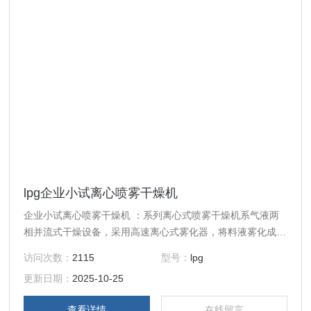
lpg企业小试离心喷雾干燥机
企业小试离心喷雾干燥机 ：系列离心式喷雾干燥机系气液两
相并流式干燥设备，采用高速离心式雾化器，将料液雾化成微
细的雾滴，与经分布器分布后的热空气在干燥塔内混合，迅速
访问次数：
2115
型号：
lpg
进行热质交换，在极短的时间内干燥成为粉状产品。生产控制
更新日期：
2025-10-25
和产量控制方便可靠，广泛应用于不同种类液体物料的干燥生
产。高速离心喷雾干燥是液体工艺成形和干燥工业中广泛应用
查看详情
在线留言