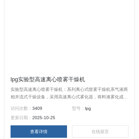
lpg实验型高速离心喷雾干燥机
实验型高速离心喷雾干燥机：系列离心式喷雾干燥机系气液两
相并流式干燥设备，采用高速离心式雾化器，将料液雾化成微
细的雾滴，与经分布器分布后的热空气在干燥塔内混合，迅速
访问次数：
3409
型号：
lpg
进行热质交换，在极短的时间内干燥成为粉状产品。生产控制
更新日期：
2025-10-25
和产量控制方便可靠，广泛应用于不同种类液体物料的干燥生
产。高速离心喷雾干燥是液体工艺成形和干燥工业中广泛应用
查看详情
在线留言
的工艺。