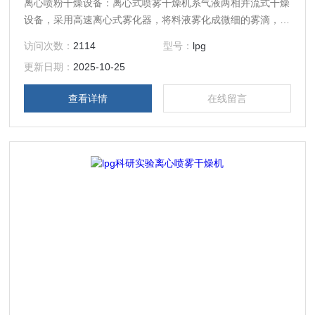
离心喷粉干燥设备：离心式喷雾干燥机系气液两相并流式干燥
设备，采用高速离心式雾化器，将料液雾化成微细的雾滴，与
经分布器分布后的热空气在干燥塔内混合，迅速进行热质交
访问次数：
2114
型号：
lpg
换，在极短的时间内干燥成为粉状产品。
更新日期：
2025-10-25
查看详情
在线留言