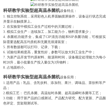
科研教学实验型超高温杀菌机
设备特点：
1.
独立控制系统，采用彩色人机界面触摸屏操作，设备运行状态完成
并显示在触摸屏上。
2.
在实验室中模拟工业生产过程中的灭菌过程；
3.
模拟工业生产：连续加工，加工能力小，物料需求量少；
4.
杀菌机功能齐全，集成了
CIP
清洗功能和
SIP
杀菌功能，可根据实
际需要选配高压均质机和无菌充填灌装室；
5.
所有数据都可以打印、记录、下载；
6.
试验结果精度高，重复性好，参数可以放大到工业生产中；
7
.
为新产品开发节约原材料、能源和时间，设备额定处理能力为每小
时
20
升，最小批量生产投入量仅为
3
升物料；
8
.
占地面积小。
科研教学实验型超高温杀菌机
设备应用：
1.
适用产品：乳品、含乳饮料、添加剂、果汁、调味品、茶饮料等产
品；
2.
模拟工艺：
巴氏杀菌、高温短时杀菌、超高温瞬时杀菌等工艺；
3.
功能：
用于新产品的口感测试、产品配方研究、配方更新、产品颜
色评定、货架期测试等。