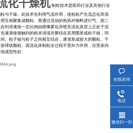
流化干燥机
制粒技术是医药行业及其他行业
制粒与干燥。此技术先利用气流作用，使粉粒产生流态化而混
作用互相聚集成颗粒。再通过流动的热风对物料进行气、固二
黏合剂溶液按一定比例由喷嘴雾化并喷至流化床层上正处于流
首先液滴使接触到的粉末润湿并聚结在其周围形成粒子核，同
之间、粒子核与粒子之间相互结合，逐渐形成较大的颗粒。干
外形球状颗粒。因流化床制粒全过程不受外力作用，仅受床内
压缩成型性好。
在线咨询
电话
微信扫一扫