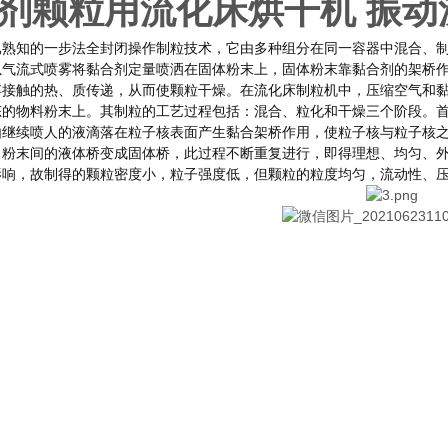
剂颗粒用流化床烘干机 振动
已熟知的一步法全封闭操作制粒技术，它由多种组分在同一容器中混合、
以气流式喷雾将黏合剂定量喷洒在固体粉末上，固体粉末靠黏合剂的架桥
浮接触的热、质传递，从而使颗粒干燥。在流化床制粒机中，压缩空气和
态的物料粉末上。其制粒的工艺过程包括：混合、粒化和干燥三个阶段。
由继续喷人的液滴落在粒子核表面产生黏合架桥作用，使粒子核与粒子核
，粉末间的液体桥变成固体桥，此过程不断重复进行，即得理想、均匀、
影响，故制得的颗粒密度小，粒子强度低，但颗粒的粒度均匀，流动性、