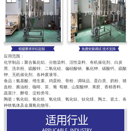
应用范围：
化学制品
：
聚合氯化铝、分散染料、活性染料、有机催化剂、白炭
黑、洗衣粉、硫酸锌、二氧化硅、偏硅酸钠、氟化钾、碳酸钙、硫酸
钾、无机催化剂、各种废液等。
食品
：
氨基酸、维生素、鸡蛋粉、骨粉、调味品、蛋白质、奶粉、猪
血粉、酱油粉、咖啡、茶、葡 萄糖、山梨酸钾、果胶、香精香料、
蔬菜汁、酵母、淀粉类等。
陶瓷
：
氧化铝、氧化锆、氧化镁、氧化钛、钛化镁、陶土、瓷土、各
种铁氧体及金属氧化物等。