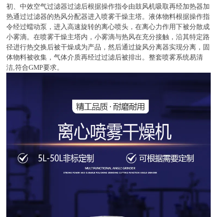
初、中效空气过滤器过滤后根据操作指令由鼓风机吸取再经加热器加
热通过过滤器的热风分配器进入喷雾干燥主塔。液体物料根据操作指
令经过蠕动泵，进入高速旋转的离心喷头，在离心力作用下被分散成
小雾滴。在喷雾干燥主塔内，小雾滴与热风在充分接触，沿其特定路
径进行热交换后被干燥成为产品，然后通过旋风分离器实现分离，固
体物料被收集，气体介质再经过过滤后被排出。整套喷雾系统易清
洁,符合GMP要求。