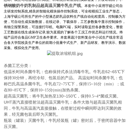
锈钢酸奶牛奶乳制品超高温灭菌牛乳生产线
。本套中小
采用宇砚公司自
主研发控制系统,精良的智能化模块操作控制系统，可全程模拟工业生产形态，
上海宇砚公司所生产的中小型液态奶乳品饮料生产线自动化程度高，控制极为方
便，可自动生成实验数据，在线记录、下载保存，工艺参数集中显示控制操作，
有独立报警系统，可连接打印机、电脑PC端，实时读取监控各参数变化，整套
工艺数据在线生成保存记录,较为直观的了解各个工况工作状态和运行情况。终
端产品符合食品GMP卫生条件要求。本套果蔬汁饮料复合中小试生产线非常适
合各大学院校及生产单位的前期小批量中式生产、新产品研发、教学演示、数据
采集
、模拟化生产使用。
杀菌工艺分类：
62~65
低温长时间杀菌牛乳：也称保持式杀法消毒牛乳。牛乳在
℃下
保持
30
分钟，再经冷却、包装后的产品。 高温短时间杀菌牛乳：也
称巴氏高温杀菌牛乳。牛乳在
72~75
℃下，保持
15~16
分（
min
）；或
在
80~85
℃下，保持
10~15
分
(min)
加热杀菌。
130~150
超高温灭菌乳：将牛乳加热至
℃，保持
0.5~4
*菌或灭菌。
UHT
蒸汽直接喷射法超高温灭菌牛乳：条件大致与超高温灭菌乳相
同，牛乳与高温蒸汽直接接触，在喷射过程中瞬间即达到灭菌的效
果，经无菌包装后即为灭菌乳。
瓶装（罐装）灭菌牛乳：牛乳经装瓶（罐）密封后，于密闭容器中加
压灭菌。