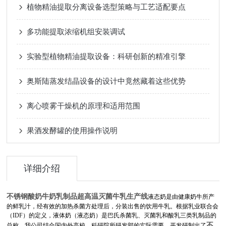
植物精油提取分离设备选型策略与工艺适配要点
多功能提取浓缩机组安装调试
实验型植物精油提取设备：科研创新的精准引擎
奥斯陆蒸发结晶设备的设计中竟然藏着这些优势
离心喷雾干燥机的原理和适用范围
果酒发酵罐的使用操作说明
详细介绍
不锈钢酸奶牛奶乳制品超高温灭菌牛乳生产线
液态奶是由健康奶牛所产
的鲜乳汁，经有效的加热杀菌方处理后，分装出售的饮用牛乳。根据乳业联合会
（IDF）的定义，液体奶（液态奶）是巴氏杀菌乳、灭菌乳和酸乳三类乳制品的
不
总称。我公司结合国内外高校、科研院所研发部的实际需要，开发研制出了