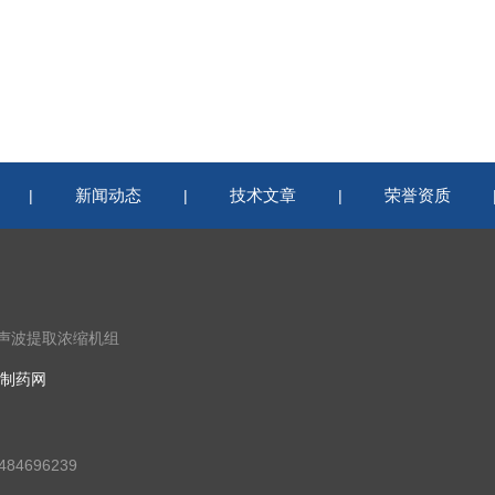
新闻动态
技术文章
荣誉资质
|
|
|
超声波提取浓缩机组
制药网
84696239