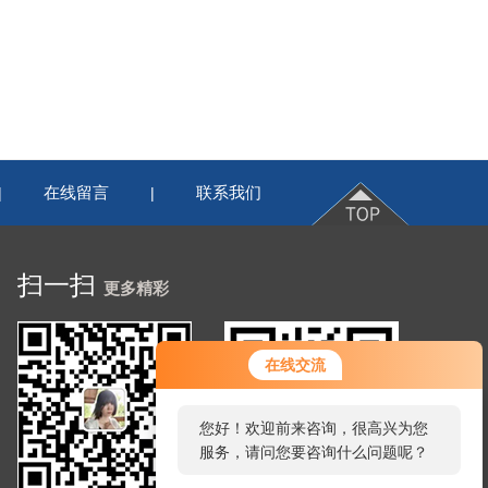
在线留言
联系我们
|
|
扫一扫
更多精彩
在线交流
您好！欢迎前来咨询，很高兴为您
服务，请问您要咨询什么问题呢？