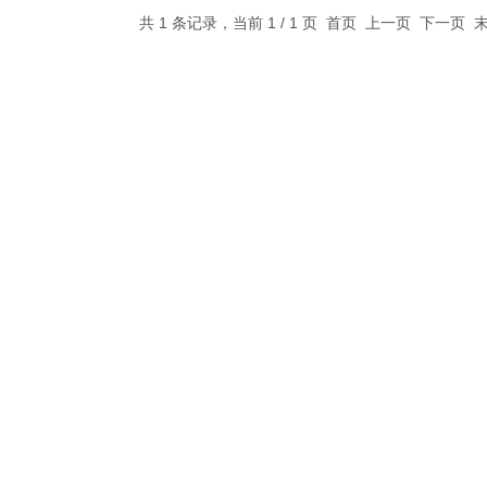
共 1 条记录，当前 1 / 1 页 首页 上一页 下一页