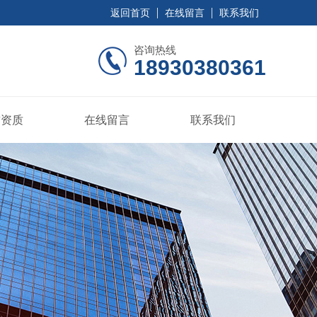
返回首页
在线留言
联系我们
咨询热线
18930380361
誉资质
在线留言
联系我们