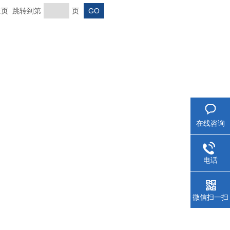
 末页 跳转到第
页
在线咨询
电话
微信扫一扫