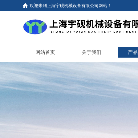
欢迎来到上海宇砚机械设备有限公司网站！
网站首页
关于我们
产品