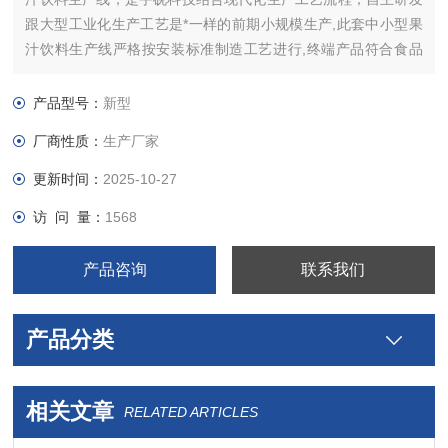
跟大型工业化生产工艺是*一样的前期小规模生产,此套中小型果
汁饮料生产线严格按安装标准制造工艺进行,终端产品符合食品
GMP卫生条件要求,产品*可按商场零售要求配置,非常适合各大学
院校及生产单位的前期试验小批量生产使用。
产品型号：
新型
厂商性质：
生产厂家
更新时间：
2025-10-27
访 问 量：
1568
产品咨询
联系我们
产品分类
相关文章
RELATED ARTICLES