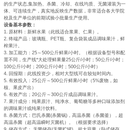
的生产状态,集加热、杀菌、冷却、在线均质、无菌灌装为一
体、可连续生产，真实地反映生产数据，非常适合各大学院
校及生产单位的前期试验小批量生产使用。
设备基本参数：
1. 原材料：新鲜水果（此线适合浆果、仁果）。
2. 终端产品：玻璃瓶、PET瓶、复合袋装成品调味果汁，鲜
榨果汁。
3. 加工能力：25～500公斤鲜果/小时。（根据设备型号和配
置不同，生产线*大处理鲜果量25公斤/小时；50公斤/小时；
100公斤/小时；200公斤/小时；500公斤/小时）
4. 回报期：此线投资少，相对大型线可在较短时间内。
5. 有效投入：25公斤～500公斤鲜果/小时（5%废物，如
核、果皮产出）
6. 有效产出；20公斤～300公斤成品调味果汁。
7. 果汁成分：纯果原汁、纯净水、葡萄糖等多种口味添加剂
的调味果汁或纯果汁饮料。
8. 杀菌方式：巴氏杀菌(杀菌锅)，高温杀菌（杀菌釜），超
高温杀菌（超高温瞬时灭菌机）。（根据要求选择）
9. 储存方式： 无菌储存(无菌贮罐)，超大容量（卧式储存