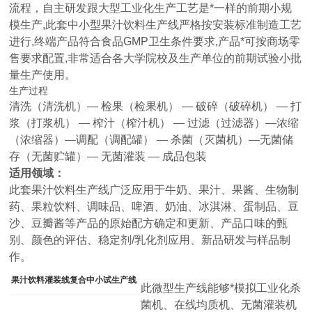
流程，自主研发跟大型工业化生产工艺是*一样的前期小规
模生产,此套中小型果汁饮料生产线严格按安装标准制造工艺
进行,终端产品符合食品GMP卫生条件要求,产品*可按商场零
售要求配置,非常适合各大学院校及生产单位的前期试验小批
量生产使用。
生产过程
清洗（清洗机）— 检果（检果机） — 破碎（破碎机） — 打
浆（打浆机） — 榨汁（榨汁机） — 过滤（过滤器）—浓缩
（浓缩器）—调配（调配罐） — 杀菌（灭菌机）—无菌储
存（无菌贮罐）— 无菌灌装 — 成品包装
适用领域：
此套果汁饮料生产线广泛应用于牛奶、果汁、果酱、生物制
药、果粒饮料、调味品、啤酒、奶油、冰淇淋、蛋制品、豆
沙、豆瓣酱等产品的原始配方确定和更新、产品口味的甄
别、颜色的评估、稳定剂/乳化剂应用、新品研发与样品制
作。
果汁饮料灌装线复合中小试生产线
此微型生产线能够*模拟工业化杀
菌机、在线均质机、无菌灌装机