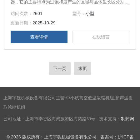
器，它的主要特点为过饱和度产生的区域与晶体生长区分别设
置在结晶器的两处，晶体在循环母液中流化悬浮，为晶体生长
访问次数：
2601
型号：
小型
提供一个良好的条件。
更新日期：
2025-10-29
查看详情
在线留言
下一页
末页
上海宇砚机械设备有限公司主营:中小试真空低温浓缩机组,超声波提
取浓缩机组
公司地址：上海市奉贤区海湾旅游区海拓路59号 技术支持：
制药网
© 2026 版权所有：上海宇砚机械设备有限公司
备案号：沪ICP备