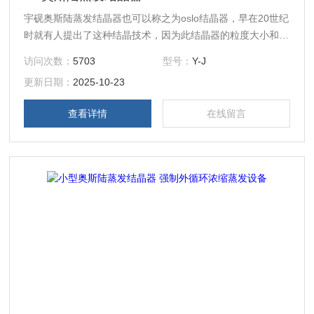
宇砚奥斯陆蒸发结晶器也可以称之为oslo结晶器，早在20世纪
时就有人提出了这种结晶技术，因为此结晶器的粒度大小和运
行时能使溶液达到的过饱和度使其晶核的生成、晶体的成长都
访问次数：
5703
型号：
Y-J
有这很好的作用，宇砚生产的适用于食盐、冶金、味精、水产
更新日期：
2025-10-23
物加工、软水制造等行业连续性蒸发结晶*设备，此设备非常
适用于高校、研究所和企事业单位实验室研发部门及小批量生
查看详情
在线留言
产使用。