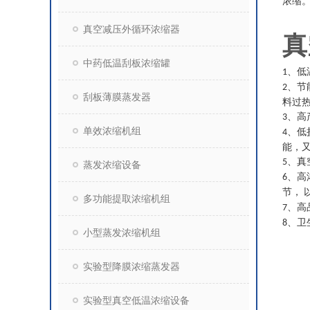
浓缩
真空减压外循环浓缩器
真
中药低温刮板浓缩罐
、低
1
、节
2
刮板薄膜蒸发器
料过
、高
3
单效浓缩机组
、低
4
能，
、真
5
蒸发浓缩设备
、高
6
节，
多功能提取浓缩机组
、高
7
、卫
8
小型蒸发浓缩机组
实验型降膜浓缩蒸发器
实验型真空低温浓缩设备