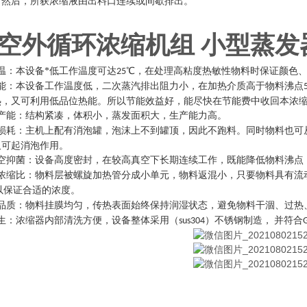
。然后，所获浓缩液由出料口连续或间歇排出。
空外循环浓缩机组 小型蒸发
温：本设备*低工作温度可达
℃，在处理高粘度热敏性物料时保证颜色
25
能：本设备工作温度低，二次蒸汽排出阻力小，在加热介质高于物料沸点
热，又可利用低品位热能。所以节能效益好，能尽快在节能费中收回本浓
产能：结构紧凑，体积小，蒸发面积大，生产能力高。
损耗：主机上配有消泡罐，泡沫上不到罐顶，因此不跑料。同时物料也可
又可起消泡作用。
空抑菌：设备高度密封，在较高真空下长期连续工作，既能降低物料沸点
浓缩比：物料层被螺旋加热管分成小单元，物料返混小，只要物料具有流
以保证合适的浓度。
品质：物料挂膜均匀，传热表面始终保持润湿状态，避免物料干涸、过热
生：浓缩器内部清洗方便，设备整体采用（
）不锈钢制造，
并符合
sus304