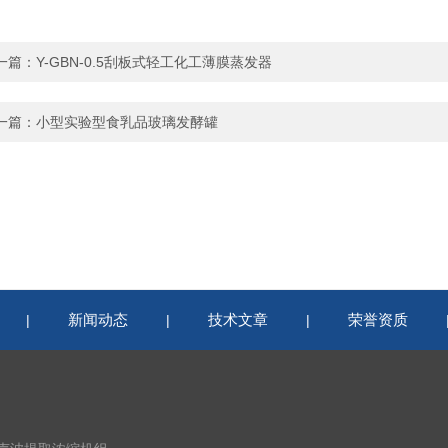
一篇：
Y-GBN-0.5刮板式轻工化工薄膜蒸发器
一篇：
小型实验型食乳品玻璃发酵罐
新闻动态
技术文章
荣誉资质
|
|
|