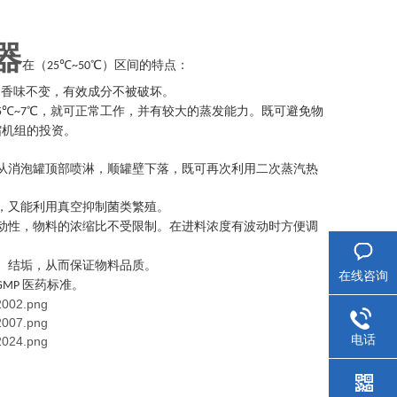
器
在（
℃
℃）区间的特点：
25
~50
、香味不变，有效成分不被破坏。
℃
℃，就可正常工作，并有较大的蒸发能力。既可避免物
5
~7
缩机组的投资。
从消泡罐顶部喷淋，顺罐壁下落，既可再次利用二次蒸汽热
，又能利用真空抑制菌类繁殖。
动性，物料的浓缩比不受限制。在进料浓度有波动时方便调
、结垢，从而保证物料品质。
在线咨询
医药标准。
GMP
电话