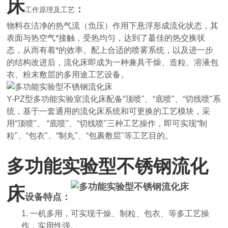
床
：
工作原理及工艺
物料在洁净的热气流（负压）作用下悬浮形成流化状态，其
表面与热空气*接触，受热均匀，达到了蕞佳的热交换状
态，从而有着*的效率。配上合适的喷雾系统，以及进一步
的结构改进后，流化床即成为一种兼具干燥、造粒、溶液包
衣、粉末敷层的多用途工艺设备。
Y-PZ型多功能实验室流化床配备“顶喷"、“底喷"、“切线喷"系
统，基于一套通用的流化床系统和可更换的工艺模块，采
用“顶喷"、 “底喷"、“切线喷"三种工艺操作，即可实现“制
粒"、“包衣"、“制丸"、“包裹敷层"等工艺目的。
多功能实验型不锈钢流化
床
设备特点：
1. 一机多用，可实现干燥、制粒、包衣、等多工艺操
作，实用性强。