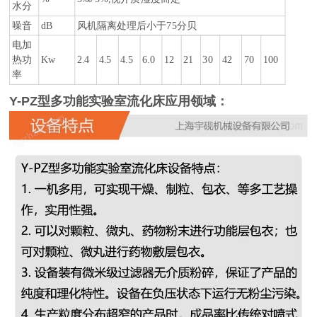
水分
噪音
dB
风机隔离处理后小于75分贝
电加
热功
Kw
2.4
4.5
4.5
6.0
12
21
30
42
70
100
率
Y-PZ型多功能实验室流化床应用领域：