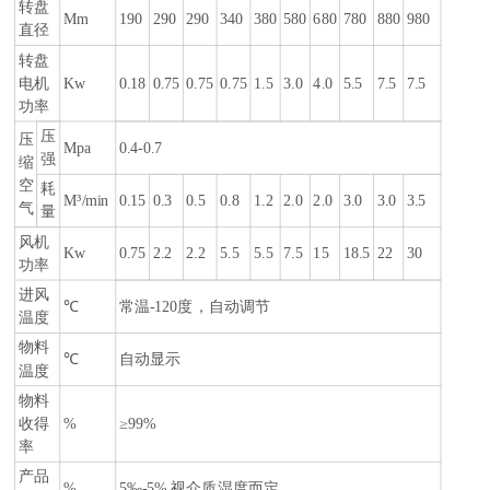
转盘
Mm
190
290
290
340
380
580
680
780
880
980
直径
转盘
电机
Kw
0.18
0.75
0.75
0.75
1.5
3.0
4.0
5.5
7.5
7.5
功率
压
压
Mpa
0.4-0.7
强
缩
空
耗
M³/min
0.15
0.3
0.5
0.8
1.2
2.0
2.0
3.0
3.0
3.5
气
量
风机
Kw
0.75
2.2
2.2
5.5
5.5
7.5
15
18.5
22
30
功率
进风
℃
常温-120度，自动调节
温度
物料
℃
自动显示
温度
物料
收得
%
≥99%
率
产品
%
5‰-5%,视介质湿度而定