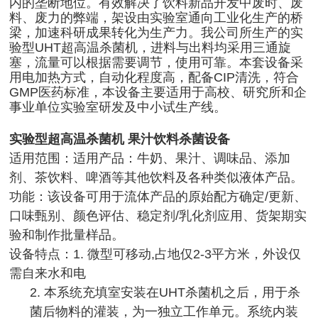
内的垄断地位。有效解决了饮料新品开发中废时、废
料、废力的弊端，架设由实验室通向工业化生产的桥
梁，加速科研成果转化为生产力。我公司所生产的实
验型UHT超高温杀菌机，进料与出料均采用三通旋
塞，流量可以根据需要调节，使用可靠。本套设备采
用电加热方式，自动化程度高，配备CIP清洗，符合
GMP医药标准，本设备主要适用于高校、研究所和企
事业单位实验室研发及中小试生产线。
实验型超高温杀菌机 果汁饮料杀菌设备
适用范围：
适用产品：牛奶、果汁、调味品、添加
剂、茶饮料、啤酒等其他饮料及各种类似液体产品。
功能：该设备可用于流体产品的原始配方确定/更新、
口味甄别、颜色评估、稳定剂/乳化剂应用、货架期实
验和制作批量样品。
设备特点：
1. 微型可移动,占地仅2-3平方米，外设仅
需自来水和电
2. 本系统充填室安装在UHT杀菌机之后，用于杀
菌后物料的灌装，为一独立工作单元。系统内装