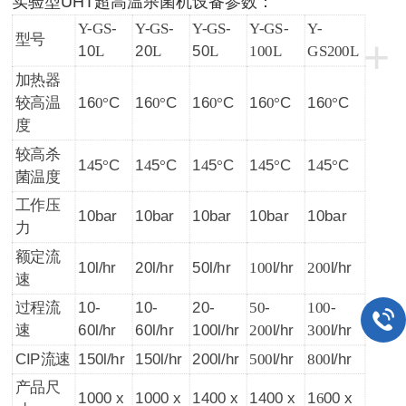
实验型UHT超高温杀菌机设备参数：
Y-GS
-
Y-GS
-
Y-GS
-
Y-GS-
Y-
型号
+
10
L
20
L
50
L
100L
GS200L
加热器
较高温
16
0°
C
16
0°
C
16
0°
C
16
0°
C
16
0°
C
度
较高杀
1
4
5
°
C
1
4
5
°
C
1
4
5
°
C
1
4
5
°
C
1
4
5
°
C
菌温度
工作压
10bar
10bar
10bar
10bar
10bar
力
额定流
10l/hr
20l/hr
50l/hr
100
l/hr
200
l/hr
速
过程流
10-
10-
20-
50-
100-
速
60l/hr
60l/hr
100l/hr
200
l/hr
300
l/hr
CIP
流速
150l/hr
150l/hr
200l/hr
500
l/hr
800
l/hr
产品尺
1000 x
1000 x
1400 x
1400 x
1
6
00 x