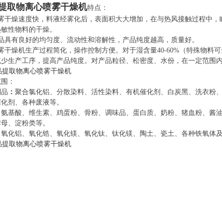
提取物离心喷雾干燥机
特点：
雾干燥速度快，料液经雾化后，表面积大大增加，在与热风接触过程中，瞬
热敏性物料的干燥。
产品具有良好的均匀度、流动性和溶解性，产品纯度越高，质量好。
雾干燥机生产过程简化，操作控制方便。对于湿含量40-60%（特殊物料
减少生产工序，提高产品纯度。对产品粒径、松密度、水份，在一定范围
范围：
制品
：
聚合氯化铝、分散染料、活性染料、有机催化剂、白炭黑、洗衣粉
催化剂、各种废液等。
：
氨基酸、维生素、鸡蛋粉、骨粉、调味品、蛋白质、奶粉、猪血粉、酱油
酵母、淀粉类等。
：
氧化铝、氧化锆、氧化镁、氧化钛、钛化镁、陶土、瓷土、各种铁氧体