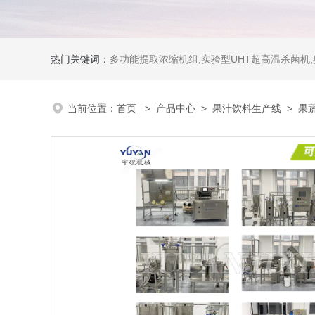
热门关键词：
多功能提取浓缩机组,实验型UHT超高温杀菌机
当前位置：
首页
>
产品中心
>
果汁饮料生产线
>
果