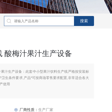
 酸梅汁果汁生产设备
汁果汁生产设备：此套中小型果汁饮料生产线严格按安装标
P卫生条件要求,产品*可按商场零售要求配置,非常适合各大
产使用
厂商性质：
生产厂家