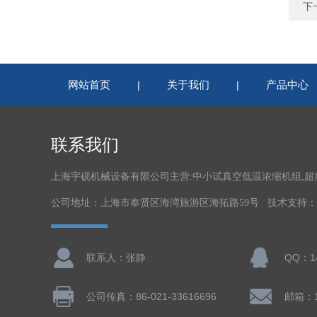
下
网站首页
关于我们
产品中心
|
|
联系我们
上海宇砚机械设备有限公司主营:中小试真空低温浓缩机组,
公司地址：上海市奉贤区海湾旅游区海拓路59号 技术支持：
联系人：张静
QQ：14
公司传真：86-021-33616696
邮箱：14