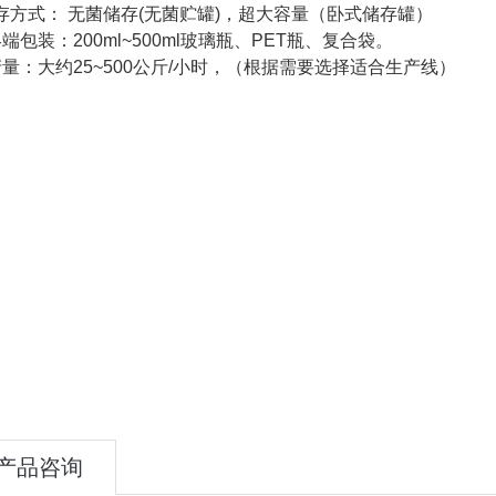
 储存方式： 无菌储存(无菌贮罐)，超大容量（卧式储存罐）
 终端包装：200ml~500ml玻璃瓶、PET瓶、复合袋。
 产量：大约25~500公斤/小时，（根据需要选择适合生产线）
产品咨询