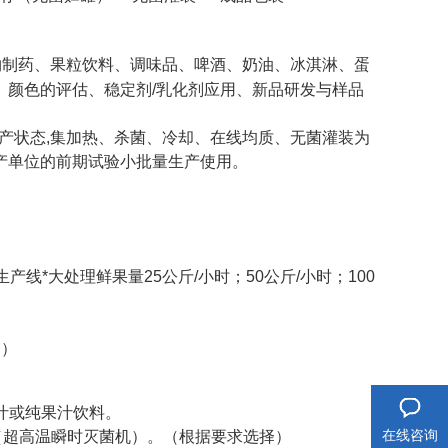
物制药、果粒饮料、调味品、啤酒、奶油、冰淇淋、蛋
、颜色的评估、稳定剂/乳化剂应用、新品研发与样品
产状态,集加热、杀菌、冷却、在线均质、无菌灌装为
产单位的前期试验小批量生产使用。
产线*大处理鲜果量25公斤/小时；50公斤/小时；100
出）
汁或纯果汁饮料。
在线咨询
菌（超高温瞬时灭菌机）。（根据要求选择）