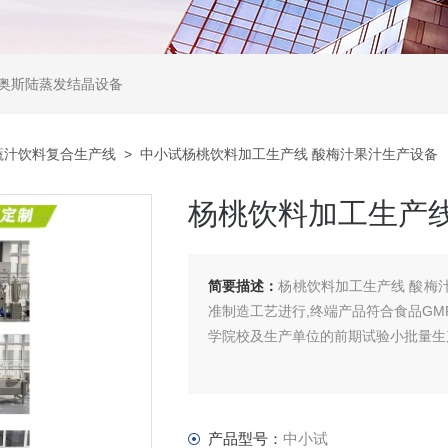
,奥斯陆蒸发结晶设备
蔬汁饮料复合生产线
> 中小试杨桃饮料加工生产线 酸梅汁果汁生产设备
杨桃饮料加工生产线
简要描述：
杨桃饮料加工生产线 酸梅
准制造工艺进行,终端产品符合食品GM
学院校及生产单位的前期试验小批量生
产品型号：
中小试