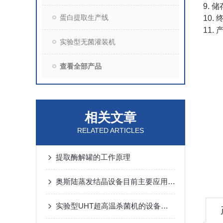
9.
蛋白提取生产线
10.
11.
实验型无菌灌装机
查看全部产品
相关文章
RELATED ARTICLES
提取酶解罐的工作原理
奥斯陆蒸发结晶设备目前主要应用工业有这些
实验型UHT超高温杀菌机的设备特点和基本功能