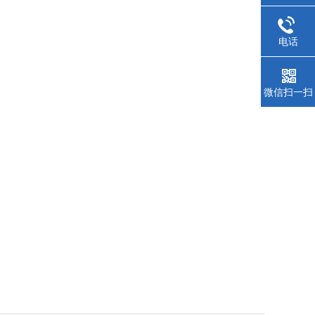
电话
微信扫一扫