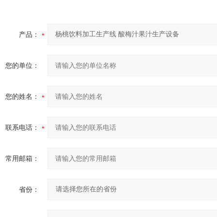
产品：
您的单位：
您的姓名：
联系电话：
常用邮箱：
省份：