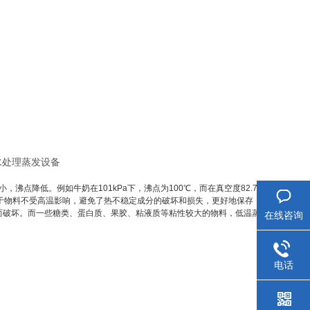
沸点降低。例如牛奶在101kPa下，沸点为100℃，而在真空度82.7
，由于物料不受高温影响，避免了热不稳定成分的破坏和损失，更好地保存
而破坏。而一些糖类、蛋白质、果胶、粘液质等粘性较大的物料，低温蒸
在线咨询
电话