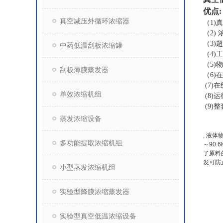
优点:
真空减压外循环浓缩器
（1)
（2)
（3)
中药低温刮板浓缩罐
（4)
（5)
刮板薄膜蒸发器
（6)
(7)
单效浓缩机组
(8)
(9)
蒸发浓缩设备
, 液
多功能提取浓缩机组
～90
了原料
发可防
小型蒸发浓缩机组
实验型降膜浓缩蒸发器
实验型真空低温浓缩设备