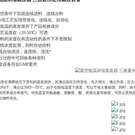
真空条件下实现连续进料、连续出料
 浓缩工艺实现管道化、连续化、自动化
超低温的蒸发保存了产品有效成分
工艺温度在（20-50℃）可调
物料的浓度在有流动性的条件下不受限制
在线浓度监测，到时自动排料
在线自动清洗，速度快、清洗*
运行过程中可回收各种溶剂
整套设备符合GMP要求
体物质在沸腾状态下溶剂的蒸发很快，其沸点因压力而变化，压力增大，沸点升高，压力小，
.6KPa下，沸点仅为45～55℃。由于在较低温度下蒸发，可以节省大量能源。同时
的营养成分和香气。特别是某些氨基酸、黄酮类、酚、类维生素等物质，可防止受热
止物料焦化。