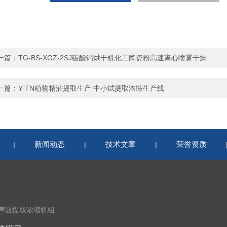
一篇：
TG-BS-XGZ-2SJ碳酸钙烘干机化工陶瓷粉高速离心喷雾干燥
一篇：
Y-TN植物精油提取生产 中小试提取浓缩生产线
新闻动态
技术文章
荣誉资质
|
|
|
超声波提取浓缩机组