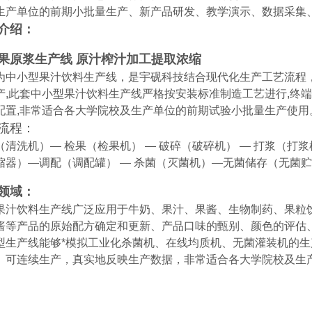
生产单位的前期小批量生产、新产品研发、教学演示、数据采集
介绍：
果原浆生产线 原汁榨汁加工提取浓缩
为中小型果汁饮料生产线，是宇砚科技结合现代化生产工艺流程
产,此套中小型果汁饮料生产线严格按安装标准制造工艺进行,终端
配置,非常适合各大学院校及生产单位的前期试验小批量生产使用
流程：
（清洗机）— 检果（检果机） — 破碎（破碎机） — 打浆（打浆
缩器）—调配（调配罐） — 杀菌（灭菌机）—无菌储存（无菌贮罐
领域：
果汁饮料生产线广泛应用于牛奶、果汁、果酱、生物制药、果粒
酱等产品的原始配方确定和更新、产品口味的甄别、颜色的评估
型生产线能够*模拟工业化杀菌机、在线均质机、无菌灌装机的生
、可连续生产，真实地反映生产数据，非常适合各大学院校及生