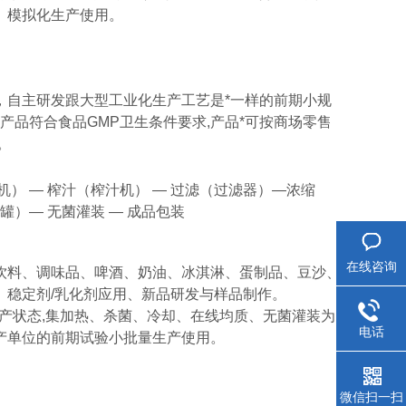
、模拟化生产使用。
，自主研发跟大型工业化生产工艺是*一样的前期小规
产品符合食品GMP卫生条件要求,产品*可按商场零售
。
机） — 榨汁（榨汁机） — 过滤（过滤器）—浓缩
）— 无菌灌装 — 成品包装
在线咨询
饮料、调味品、啤酒、奶油、冰淇淋、蛋制品、豆沙、
、稳定剂/乳化剂应用、新品研发与样品制作。
产状态,集加热、杀菌、冷却、在线均质、无菌灌装为
电话
产单位的前期试验小批量生产使用。
微信扫一扫