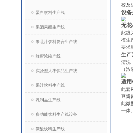
校及
设备
蛋白饮料生产线
无花
果酒果醋生产线
此线
模生
果蔬汁饮料复合生产线
要求
生产
蜂蜜浓缩产线
清洗
（浓
实验型大枣饮品生产线
适用
果汁饮料生产线
此套
豆瓣
乳制品生产线
此微
一体
多功能饮料生产线设备
碳酸饮料生产线