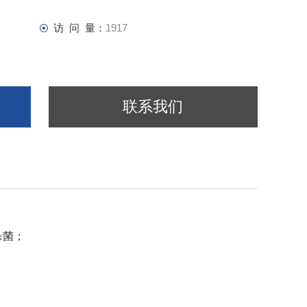
访 问 量：
1917
联系我们
杀菌；