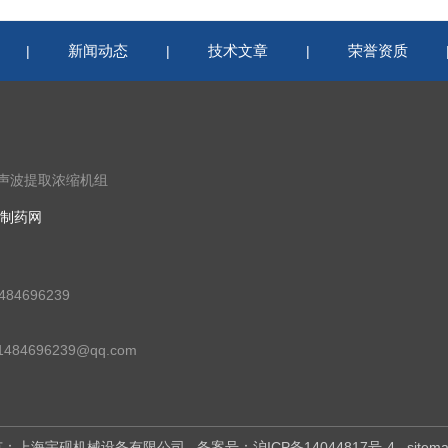
新闻动态
技术文章
荣誉资质
|
|
|
超声波提取浓缩机组
制药网
84696239
84696239@qq.com
权所有：上海宇砚机械设备有限公司
备案号：沪ICP备14044817号-4
sitem