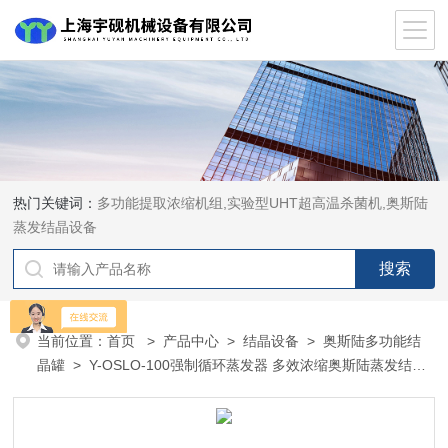
热门关键词：
多功能提取浓缩机组,实验型UHT超高温杀菌机,奥斯陆
蒸发结晶设备
当前位置：
首页
>
产品中心
>
结晶设备
>
奥斯陆多功能结
晶罐
> Y-OSLO-100强制循环蒸发器 多效浓缩奥斯陆蒸发结晶
器