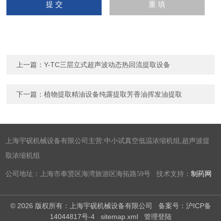
上一篇：
Y-TC三层立式超声波动态热回流提取设备
下一篇：
植物提取精油设备纯露提取芳香油挥发油提取
上海宇砚机械设备有限公司主营:中小试真空低温浓缩机组,超声波提
取浓缩机组
公司地址：上海市奉贤区海湾旅游区海拓路59号 技术支持：
制药网
© 2026 版权所有：上海宇砚机械设备有限公司
备案号：沪ICP备
14044817号-4
sitemap.xml
管理登陆