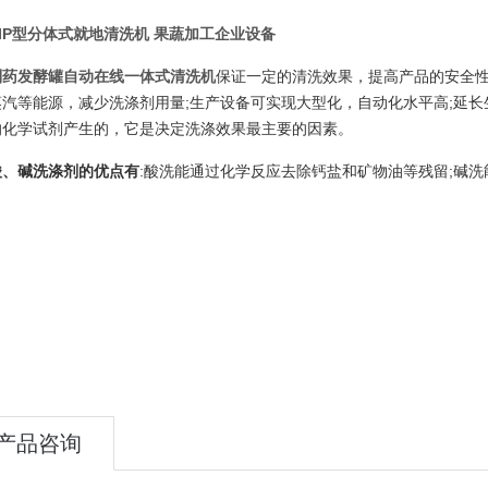
CIP型分体式就地清洗机 果蔬加工企业设备
制药发酵罐自动在线一体式清洗机
保证一定的清洗效果，提高产品的安全性
蒸汽等能源，减少洗涤剂用量;生产设备可实现大型化，自动化水平高;延长
的化学试剂产生的，它是决定洗涤效果最主要的因素。
酸、碱
洗涤剂
的优点有
:酸洗能通过化学反应去除钙盐和矿物油等残留;碱
产品咨询