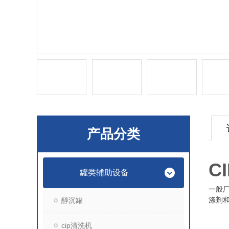
产品分类
C
罐类辅助设备
一般
涤剂
醇沉罐
cip清洗机