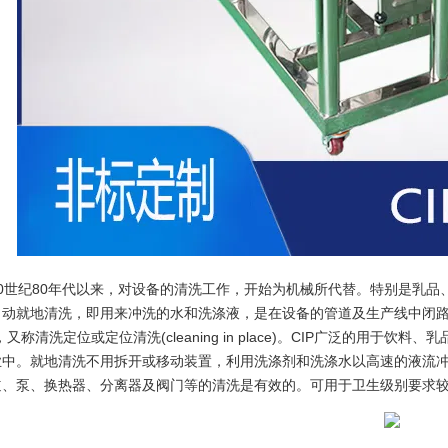
20世纪80年代以来，对设备的清洗工作，开始为机械所代替。特别是乳
自动就地清洗，即用来冲洗的水和洗涤液，是在设备的管道及生产线中闭
P)，又称清洗定位或定位清洗(cleaning in place)。CIP广泛的
业中。就地清洗不用拆开或移动装置，利用洗涤剂和洗涤水以高速的液流
道、泵、换热器、分离器及阀门等的清洗是有效的。可用于卫生级别要求