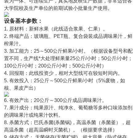
装为一体、可连续生产，真实地反映生产数据，非常适合各
大学院校及生产单位的前期试验小批量生产使用。
设备基本参数：
1. 原材料：新鲜水果（此线适合浆果、仁果）。
2. 终端产品：玻璃瓶、PET瓶、复合袋装成品调味果汁，鲜
榨果汁。
3. 加工能力：25～500公斤鲜果/小时。（根据设备型号和配
置不同，生产线*大处理鲜果量25公斤/小时；50公斤/小时；
100公斤/小时；200公斤/小时；500公斤/小时）
4. 回报期：此线投资少，相对大型线可在较短时间内。
5. 有效投入：25公斤～500公斤鲜果/小时（5%废物，如
核、果皮产出）
6. 有效产出；20公斤～300公斤成品调味果汁。
7. 果汁成分：纯果原汁、纯净水、葡萄糖等多种口味添加剂
的调味果汁或纯果汁饮料。
8. 杀菌方式：巴氏杀菌(杀菌锅)，高温杀菌（杀菌釜），超
高温杀菌（超高温瞬时灭菌机）。（根据要求选择）
9. 储存方式： 无菌储存(无菌贮罐)，超大容量（卧式储存