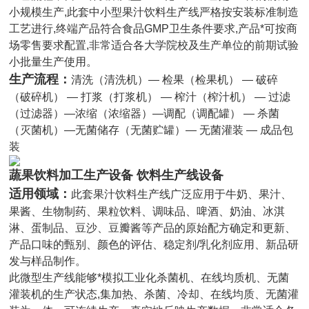
小规模生产,此套中小型果汁饮料生产线严格按安装标准制造
工艺进行,终端产品符合食品GMP卫生条件要求,产品*可按商
场零售要求配置,非常适合各大学院校及生产单位的前期试验
小批量生产使用。
生产流程：
清洗（清洗机）— 检果（检果机） — 破碎
（破碎机） — 打浆（打浆机） — 榨汁（榨汁机） — 过滤
（过滤器）—浓缩（浓缩器）—调配（调配罐） — 杀菌
（灭菌机）—无菌储存（无菌贮罐）— 无菌灌装 — 成品包
装
蔬果饮料加工生产设备 饮料生产线设备
适用领域：
此套果汁饮料生产线广泛应用于牛奶、果汁、
果酱、生物制药、果粒饮料、调味品、啤酒、奶油、冰淇
淋、蛋制品、豆沙、豆瓣酱等产品的原始配方确定和更新、
产品口味的甄别、颜色的评估、稳定剂/乳化剂应用、新品研
发与样品制作。
此微型生产线能够*模拟工业化杀菌机、在线均质机、无菌
灌装机的生产状态,集加热、杀菌、冷却、在线均质、无菌灌