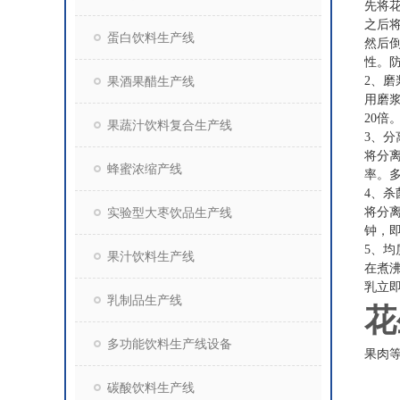
先将
之后将
蛋白饮料生产线
然后
性。
果酒果醋生产线
2、磨
用磨浆
20倍
果蔬汁饮料复合生产线
3、分
将分
蜂蜜浓缩产线
率。多
4、杀
实验型大枣饮品生产线
将分离
钟，
5、均
果汁饮料生产线
在煮
乳立
乳制品生产线
花
多功能饮料生产线设备
果肉
碳酸饮料生产线