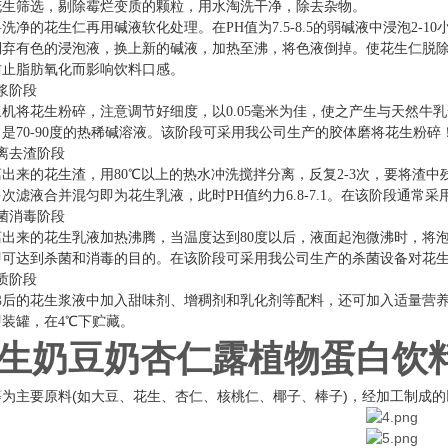
花生筛选，剔除霉烂变质的颗粒，用水淘洗干净，除去杂物。
洗净的花生仁再用碱液软化处理。在PH值为7.5-8.5的弱碱液中浸泡2-
倒弃有色的浸泡液，换上新的碱液，加热至沸，将色液倒掉。使花生仁脱
防止脂肪氧化而影响饮料口感。
浆阶段
机将花生粉碎，注意调节好细度，以0.05毫米为佳，使之产生与天然牛乳
。是70-90度的热稀碱溶液。该阶段可采用我公司生产的胶体磨将花生粉碎
离去渣阶段
离出来的花生渣，用80℃以上的热水冲洗搅拌分离，反复2-3次，要将渣
次滤液合并混匀即为花生乳液，此时PH值约力6.8-7.1。在该阶段通
菌消毒阶段
出来的花生乳液加热沸腾，当温度达到80度以后，液面起泡微沸时，将泡沫
即可达到杀菌和消毒的目的。在该阶段可采用我公司生产的杀菌设备对花
质阶段
沸后的花生浆液中加入甜味剂、增稠剂和乳化剂等配料，还可加入适量营
即装罐，在4℃下贮藏。
生奶豆奶杏仁露植物蛋白饮
等为主要原料(如大豆、花生、杏仁、核桃仁、椰子、棒子)，经加工制成