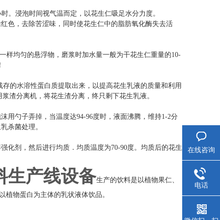
10小时。浸泡时间视气温而定，以花生仁吸足水分力度。
除红色，去除苦涩味，同时使花生仁中的脂肪氧化酶失去活
一样均匀的悬浮物，磨浆时加水量一般为干花生仁重量的10-
！
中残存的水溶性蛋白质提取出来，以提高花生乳液的质量和利用
常采用浆渣分离机，将花生渣分离，终只剩下花生乳液。
用勺子弄掉，当温度达94-96度时，液面沸腾，维持1-2分
生乳杀菌处理。
养强化剂，然后
进行均质．均质温度为70-90度。均质后的花生
在线咨询
料生产线设备
饮
料是以植物果仁、
生产的
电话
的以植物蛋白为主体的乳状液体饮品。