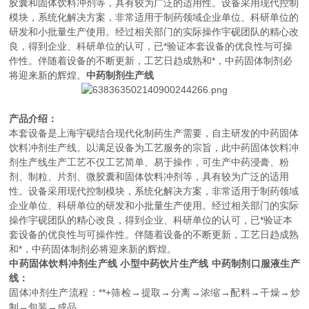
胶囊和固体饮料冲剂等，具有较为广泛的适用性。设备采用现代控制
模块，系统化解决方案，非常适用于制药领域企业单位、科研单位的
研发和小批量生产使用。经过相关部门的实际操作宇砚团队的精心改
良，得到企业、科研单位的认可，已*验证本套设备的优良
性与可操
作性。伴随着设备的不断更新，工艺日趋成熟和*，中药固体制剂必
将迎来新的辉煌。
中药制剂生产线
产品介绍：
本套设备是上海宇砚结合现代化制药生产需要，自主研发的中药固体
饮料冲剂生产线。以满足设备为工艺服务的宗旨，此中药固体饮料冲
剂生产线生产工艺不仅工艺简单、易于操作，可生产中药浸膏、粉
剂、制粒、片剂、微胶囊和固体饮料冲剂等，具有较为广泛的适用
性。设备采用现代控制模块，系统化解决方案，非常适用于制药领域
企业单位、科研单位的研发和小批量生产使用。经过相关部门的实际
操作宇砚团队的精心改良，得到企业、科研单位的认可，已*验证本
套设备的优良性与可操作性。伴随着设备的不断更新，工艺日趋成熟
和*，中药固体制剂必将迎来新的辉煌。
中药固体饮料冲剂生产线 小型中药饮片生产线 中药制剂口服液生产
线
：
固体冲剂生产流程：**+筛检→提取→分离→浓缩→配料→干燥→炒
制→包装→成品