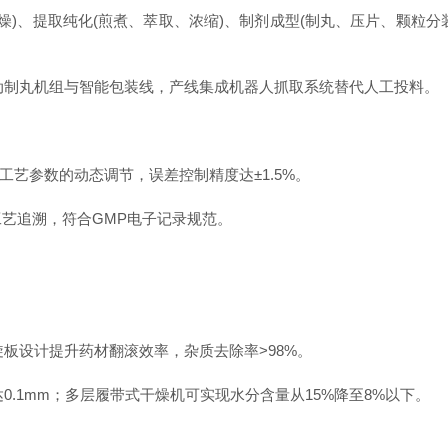
、‌提取纯化‌(煎煮、萃取、浓缩)、‌制剂成型‌(制丸、压片、颗粒
制丸机组与智能包装线，产线集成机器人抓取系统替代人工投料。
工艺参数的动态调节，误差控制精度达±1.5%。
工艺追溯，符合GMP电子记录规范。
板设计提升药材翻滚效率，杂质去除率>98%。
.1mm；多层履带式干燥机可实现水分含量从15%降至8%以下。