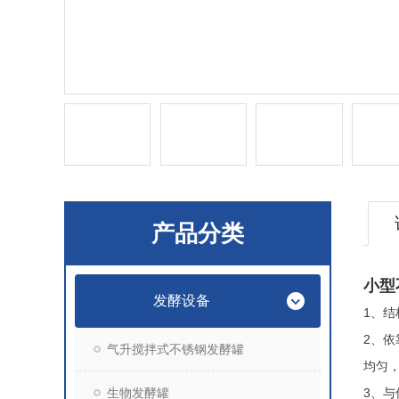
产品分类
小型
发酵设备
1、结
2、依
气升搅拌式不锈钢发酵罐
均匀
生物发酵罐
3、