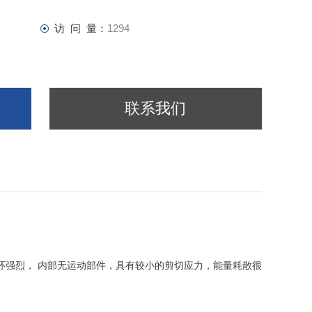
访 问 量：
1294
联系我们
循环强烈， 内部无运动部件，具有较小的剪切应力，能量耗散很