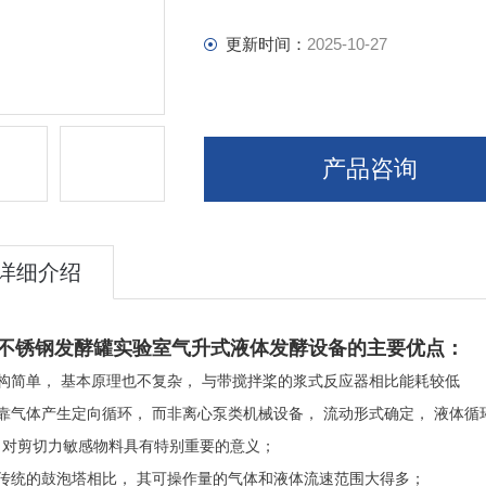
更新时间：
2025-10-27
产品咨询
详细介绍
不锈钢发酵罐实验室气升式液体发酵设备
的主要优点：
构简单， 基本原理也不复杂， 与带搅拌桨的浆式反应器相比能耗较低
靠气体产生定向循环， 而非离心泵类机械设备， 流动形式确定， 液体
，对剪切力敏感物料具有特别重要的意义；
与传统的鼓泡塔相比， 其可操作量的气体和液体流速范围大得多；