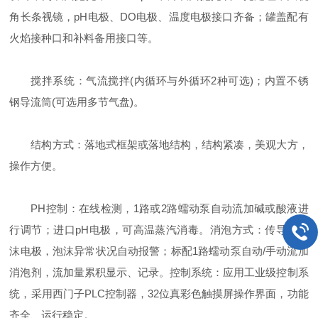
角长条视镜，pH电极、DO电极、温度电极接口齐备；罐盖配有
火焰接种口和补料备用接口等。
搅拌系统：气流搅拌(内循环与外循环2种可选)；内置不锈
钢导流筒(可选用多节气盘)。
结构方式：落地式框架或落地结构，结构紧凑，美观大方，
操作方便。
PH控制：在线检测，1路或2路蠕动泵自动流加碱或酸液进
行调节；进口pH电极，可高温蒸汽消毒。消泡方式：传导式泡
沫电极，泡沫异常状况自动报警；标配1路蠕动泵自动/手动流加
消泡剂，流加量累积显示、记录。控制系统：应用工业级控制系
统，采用西门子PLC控制器，32位真彩色触摸屏操作界面，功能
齐全、运行稳定。