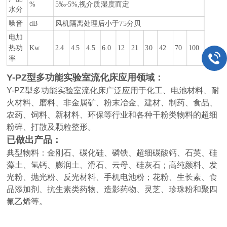
%
5‰-5%,视介质湿度而定
水分
噪音
dB
风机隔离处理后小于75分贝
电加
热功
Kw
2.4
4.5
4.5
6.0
12
21
30
42
70
100
率
Y-PZ型多功能实验室流化床应用领域：
Y-PZ型多功能实验室流化床广泛应用于化工、电池材料、耐
火材料、磨料、非金属矿、粉末冶金、建材、制药、食品、
农药、饲料、新材料、环保等行业和各种干粉类物料的超细
粉碎、打散及颗粒整形。
已做出产品：
典型物料：金刚石、碳化硅、磷铁、超细碳酸钙、石英、硅
藻土、氢钙、膨润土、滑石、云母、硅灰石；高纯颜料、发
光粉、抛光粉、反光材料、手机电池粉；花粉、生长素、食
品添加剂、抗生素类药物、造影药物、灵芝、珍珠粉和聚四
氟乙烯等。