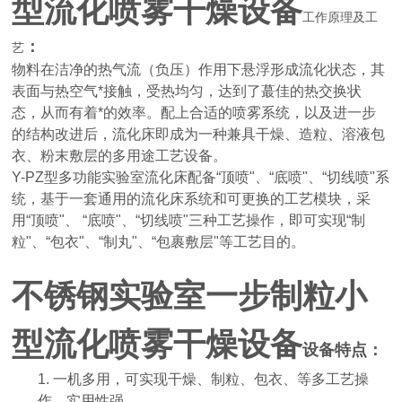
型流化喷雾干燥设备
工作原理及工
：
艺
物料在洁净的热气流（负压）作用下悬浮形成流化状态，其
表面与热空气*接触，受热均匀，达到了蕞佳的热交换状
态，从而有着*的效率。配上合适的喷雾系统，以及进一步
的结构改进后，流化床即成为一种兼具干燥、造粒、溶液包
衣、粉末敷层的多用途工艺设备。
Y-PZ型多功能实验室流化床配备“顶喷"、“底喷"、“切线喷"系
统，基于一套通用的流化床系统和可更换的工艺模块，采
用“顶喷"、 “底喷"、“切线喷"三种工艺操作，即可实现“制
粒"、“包衣"、“制丸"、“包裹敷层"等工艺目的。
不锈钢实验室一步制粒小
型流化喷雾干燥设备
设备特点：
1. 一机多用，可实现干燥、制粒、包衣、等多工艺操
作，实用性强。