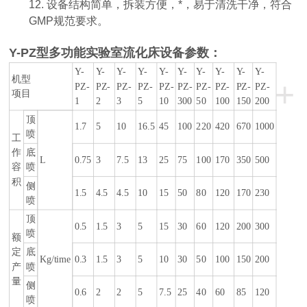
12. 设备结构简单，拆装方便，*，易于清洗干净，符合
GMP规范要求。
Y-PZ型多功能实验室流化床设备参数：
Y-
Y-
Y-
Y-
Y-
Y-
Y-
Y-
Y-
Y-
机型
+
PZ-
PZ-
PZ-
PZ-
PZ-
PZ-
PZ-
PZ-
PZ-
PZ-
项目
1
2
3
5
10
300
50
100
150
200
顶
1.7
5
10
16.5
45
100
220
420
670
1000
喷
工
作
底
L
0.75
3
7.5
13
25
75
100
170
350
500
容
喷
积
侧
1.5
4.5
4.5
10
15
50
80
120
170
230
喷
顶
0.5
1.5
3
5
15
30
60
120
200
300
喷
额
定
底
Kg/time
0.3
1.5
3
5
10
30
50
100
150
200
产
喷
量
侧
0.6
2
2
5
7.5
25
40
60
85
120
喷