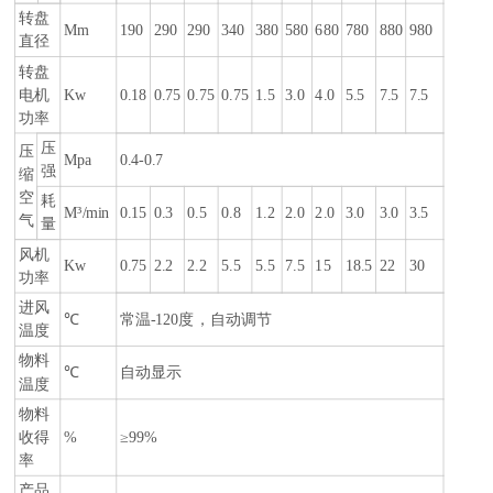
转盘
Mm
190
290
290
340
380
580
680
780
880
980
直径
转盘
电机
Kw
0.18
0.75
0.75
0.75
1.5
3.0
4.0
5.5
7.5
7.5
功率
压
压
Mpa
0.4-0.7
强
缩
空
耗
M³/min
0.15
0.3
0.5
0.8
1.2
2.0
2.0
3.0
3.0
3.5
气
量
风机
Kw
0.75
2.2
2.2
5.5
5.5
7.5
15
18.5
22
30
功率
进风
℃
常温-120度，自动调节
温度
物料
℃
自动显示
温度
物料
收得
%
≥99%
率
产品