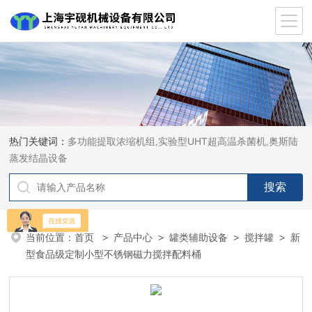
热门关键词：
多功能提取浓缩机组,实验型UHT超高温杀菌机,奥斯陆
蒸发结晶设备
当前位置：
首页
>
产品中心
>
罐类辅助设备
>
搅拌罐
> 新
型食品级定制小型不锈钢磁力搅拌配料桶