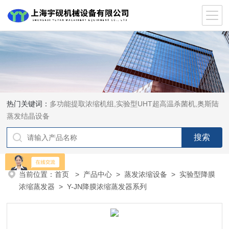
热门关键词：
多功能提取浓缩机组,实验型UHT超高温杀菌机,奥斯陆
蒸发结晶设备
当前位置：
首页
>
产品中心
>
蒸发浓缩设备
>
实验型降膜
浓缩蒸发器
> Y-JN降膜浓缩蒸发器系列