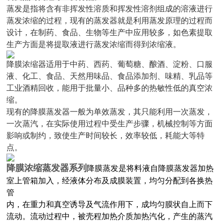
蒸发是指将含有非挥发性溶质和挥发性溶剂组成的溶液进行
蒸发浓缩的过程，现有的蒸发器就是利用蒸发原理的过程而
设计，在制药、食品、生物等生产中应用较多，如色素提取
生产方面是将提取液进行蒸发浓缩而得到浓缩液。
降膜浓缩器适用于中药、西药、葡萄糖、酿酒、淀粉、口服
液、化工、食品、天然用味品、食品添加剂、味精、乳品等
工业酒精回收，能用于批量小、品种多的热敏性低的真空浓
缩。
现有的降膜蒸发器一般为单效蒸发，其只能利用一次蒸发，
一次蒸汽，在实际使用过程中受生产步骤，机械控制等方面
影响或制约，致使生产时间较长，效率较低，耗能大等特
点。
降膜浓缩蒸发器系列
降膜蒸发是将料液自降膜蒸发器加热
室上管箱加入，经液体分布及成膜装置，均匀分配到各换热
管
内，在重力和真空诱导及气流作用下，成均匀膜状自上而下
流动。流动过程中，被壳程加热介质加热汽化，产生的蒸汽