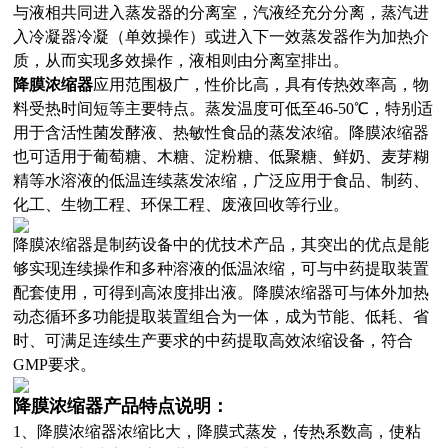
与液相共同进入蒸发器的分离室，汽液经充分分离，蒸汽进
入冷凝器冷凝（单效操作）或进入下一效蒸发器作为加热介
质，从而实现多效操作，液相则由分离室排出。
降膜浓缩器
应用范围极广，性价比高，具有传热效率高，物
料受热时间短等主要特点。蒸发温度可低至46-50℃，特别适
用于含活性菌发酵液、热敏性食品的蒸发浓缩。降膜浓缩器
也可适用于葡萄糖、木糖、淀粉糖、低聚糖、鲜奶、麦芽糊
精等水溶液的低温连续蒸发浓缩，广泛应用于食品、制药、
化工、生物工程、环保工程、废液回收等行业。
降膜浓缩器是制药设备中的优技术产品，其突出的优点是能
够实现连续操作和多种溶液的低温浓缩，可与中药提取装置
配套使用，可得到高浓度排出液。降膜浓缩器可与体外加热
动态循环多功能提取装置组合为一体，成为节能、低耗、省
时、可满足连续生产要求的中药提取高效浓缩设备，符合
GMP要求。
降膜浓缩器产品特点说明：
1、降膜浓缩器浓缩比大，降膜式蒸发，传热系数高，使粘