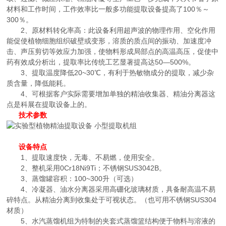
材料和工作时间，工作效率比一般多功能提取设备提高了100％～
300％。
2、原材料转化率高：此设备利用超声波的物理作用、空化作用
能促使植物细胞组织破壁或变形，溶质的质点间的振动、加速度冲
击、声压剪切等效应力加强，使物料形成局部点的高温高压，促使中
药有效成分析出，提取率比传统工艺显著提高达50—500%。
3、提取温度降低20~30℃，有利于热敏物成分的提取，减少杂
质含量，降低能耗。
4、可根据客户实际需要增加单独的精油收集器、精油分离器这
点是科展在提取设备上的。
技术参数
设备特点
1、提取速度快，无毒、不易燃，使用安全。
2、整机采用0Cr18Ni9Ti；不锈钢SUS3042B。
3、蒸馏罐容积：100~300升（可选）
4、冷凝器、油水分离器采用高硼化玻璃材质，具备耐高温不易
碎特点。从精油分离到收集处于可视状态。（也可用不锈钢SUS304
材质）
5、水汽蒸馏机组为特制的夹套式蒸馏篮结构便于物料与溶液的