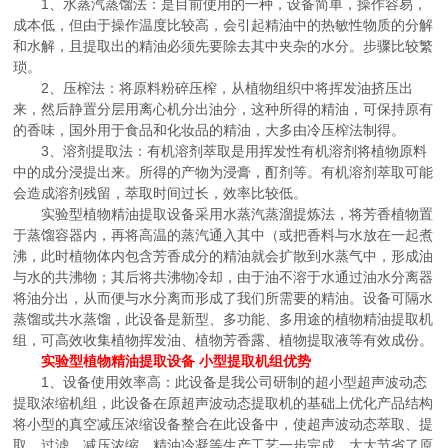
1、水蒸汽蒸馏法：是目前使用的一种，设备简单，操作容易，
成本低，但由于操作温度比较高，会引起精油中的热敏性物质的分解
和水解，且提取出的精油必须先要除去其中夹杂的水分。步骤比较繁
琐。
2、压榨法：将原料粉碎压榨，从植物组织中将挥发油挤压出
来，然后静置分层用离心机分出油分，这种所得的精油，可保持原有
的香味，国外用于食品和化妆品的精油，大多由冷压榨法制得。
3、溶剂提取法：有机溶剂萃取是用挥发性有机溶剂将植物原料
中的成分浸提出来。所得的产物为浸膏，酊剂等。有机溶剂萃取可能
会造成溶剂残留，萃取时间过长，效率比较低。
实验型植物精油提取设备采用水蒸汽蒸溜提炼法，将芳香植物置
于蒸馏容器内，再将高温的蒸汽通入其中（或把香料与水放在一起煮
沸，此时植物体内包含芳香成分的精油就会扩散到水蒸气中，形成油
与水的共沸物；其后将共沸物冷却，由于油不溶于水通过油水分离器
将油分出，从而便与水分离而形成了我们所需要的精油。设备可隔水
蒸馏或共水蒸馏，此设备是新型、多功能、多用途的植物精油提取机
组，可高效收集植物挥发油、植物芳香露、植物提取液等有效成份。
实验型植物精油提取设备 小型提取机组
优势
1、设备使用效率高：此设备是我公司研制的超小型超声波动态
提取浓缩机组，此设备在原超声波动态提取机的基础上优化产品结构
将小型的真空减压浓缩设备整合在此设备中，使超声波动态萃取、提
取、过滤、减压浓缩、精油冷凝等生产工艺一步完成，大大节省了原