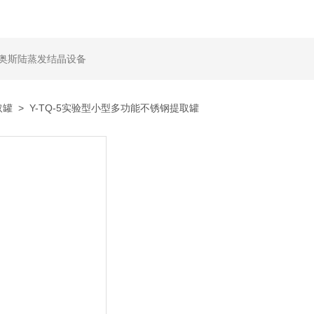
,奥斯陆蒸发结晶设备
取罐
> Y-TQ-5实验型小型多功能不锈钢提取罐