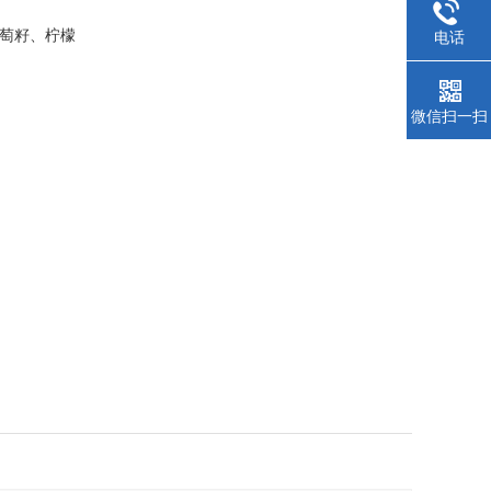
葡萄籽、柠檬
电话
微信扫一扫