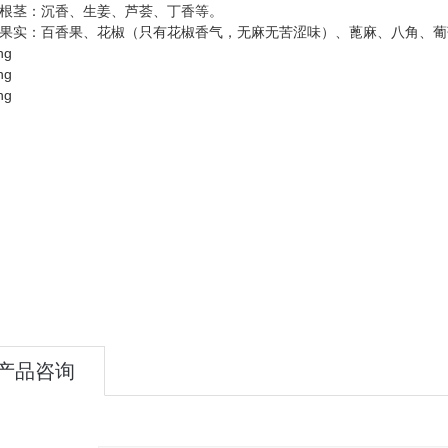
物根茎：沉香、生姜、芦荟、丁香等。
植物果实：百香果、花椒（只有花椒香气，无麻无苦涩味）、蓖麻、八角、
产品咨询