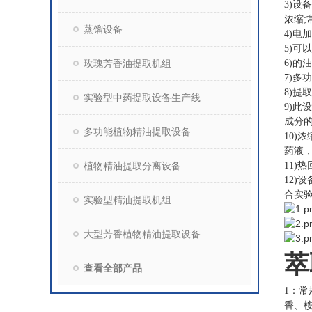
3)
浓缩;
蒸馏设备
4)电
5)可
玫瑰芳香油提取机组
6)的
7)
8)提
实验型中药提取设备生产线
9)
成分
多功能植物精油提取设备
10
药液
植物精油提取分离设备
11
12
合实
实验型精油提取机组
大型芳香植物精油提取设备
萃
查看全部产品
1：
香、