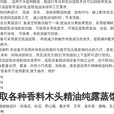
设备功能， 适用于水提和醇提，能进行常压和负压提取并且可以回收挥发
常温提取常温浓缩;提取低温浓缩等工艺要求。
加热结构设计、 高效、安全、. 加热和降温快捷、加热均匀。罐上配有安
以实现回流提取工艺， 减少提取浓缩时间，节省溶媒。
油水分离器设计, 集真空转换功能于一体,使油水分离效果更好。采用玻璃材
多功能提取浓缩机组功能，可获得全系统真空，可满足提取挥发油、水提、醇
取液可浓缩、 可收膏，有机溶媒可回收，
此设备可采用真空低温提取， 有效减少热敏性有效成分的丧失。提取罐内
的析出。
)浓缩液料:本设备可采用外加热自然循环与真空负压蒸发相结合的方式，蒸
，具有，药味浓的特点，而且清洗方便(打开热器的上下盖即可进行清洗)。
)热回流提取浓缩机组在使用中，提取设备跟浓缩设备可独立运作，也可联
)设备配备合理、紧凑、外型小巧美观，加热器、蒸发器采用不锈钢保温结构
验室条件下使用要求,便于操作、维护
取各种香料木头精油纯露蒸
常规植物花叶：玫瑰花、桂花、野山菊、薰衣草、艾草、迷失香、腊梅、见
桉树、