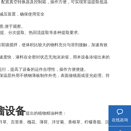
油。配置真空转换器及控制箱，操作方便，可实现常温提取低温
全减压装置，确保使用安全
质,便于观察。
提、分次提取、热回流提取等多种提取要求;
配有双级搅拌，使体积比较大的物料充分与溶剂接触，加速有效
发速度快，液料在全密封状态无泡沫浓缩，用本设备浓缩出来的
动运行，提高了设备的运作合理性，操作方便便捷。
,保温层外用不锈钢薄板制作外壳，表面做镜面或亚光处理。符
馏设备
提出的植物精油种类：
在线咨询
月草、百里香、槐花、薄荷、洋甘菊、香根草、柠檬香脂、沉