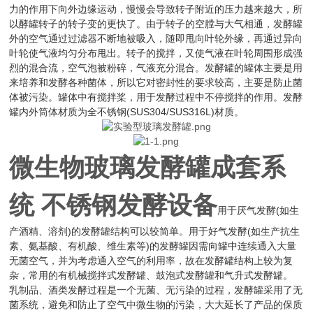
力的作用下向外边缘运动，慢慢会导致转子附近的压力越来越大，所
以酵罐转子的转子变的更快了。由于转子的空膛与大气相通，发酵罐
外的空气通过过滤器不断地被吸入，随即甩向叶轮外缘，再通过异向
叶轮使气液均匀分布甩出。转子的搅拌，又使气液在叶轮周围形成强
烈的混合流，空气泡被粉碎，气液充分混合。发酵罐的罐体主要是用
来培养和发酵各种菌体，所以它对密封性的要求较高，主要是防止菌
体被污染。罐体中有搅拌桨，用于发酵过程中不停搅拌的作用。发酵
罐内外筒体材质为全不锈钢(SUS304/SUS316L)材质。
微生物玻璃发酵罐成套系
统 不锈钢发酵设备
用于厌气发酵(如生
产酒精、溶剂)的发酵罐结构可以较简单。用于好气发酵(如生产抗生
素、氨基酸、有机酸、维生素等)的发酵罐因需向罐中连续通入大量
无菌空气，并为考虑通入空气的利用率，故在发酵罐结构上较为复
杂，常用的有机械搅拌式发酵罐、鼓泡式发酵罐和气升式发酵罐。
乳制品、酒类发酵过程是一个无菌、无污染的过程，发酵罐采用了无
菌系统，避免和防止了空气中微生物的污染，大大延长了产品的保质