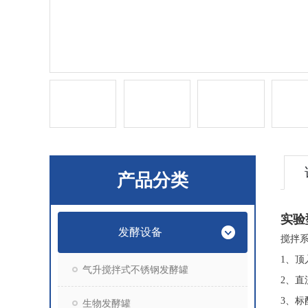
产品分类
实验
发酵设备
搅拌
1、
气升搅拌式不锈钢发酵罐
2、
3、
生物发酵罐