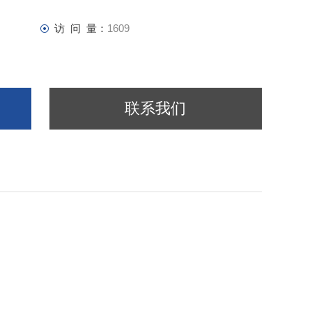
访 问 量：
1609
联系我们
；