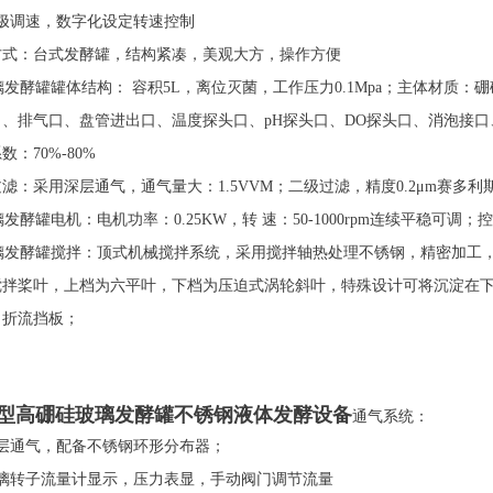
无极调速，数字化设定转速控制
方式：台式发酵罐，结构紧凑，美观大方，操作方便
璃发酵罐罐体结构： 容积5L，离位灭菌，工作压力0.1Mpa；主体材质
口、排气口、盘管进出口、温度探头口、pH探头口、DO探头口、消泡接
数：70%-80%
滤：采用深层通气，通气量大：1.5VVM；二级过滤，精度0.2μm赛多
璃发酵罐电机：电机功率：0.25KW，转 速：50-1000rpm连续平稳可调；控
玻璃发酵罐搅拌：顶式机械搅拌系统，采用搅拌轴热处理不锈钢，精密加工
搅拌桨叶，上档为六平叶，下档为压迫式涡轮斜叶，特殊设计可将沉淀在下
，折流挡板；
型高硼硅玻璃发酵罐不锈钢液体发酵设备
通气系统：
深层通气，配备不锈钢环形分布器；
玻璃转子流量计显示，压力表显，手动阀门调节流量