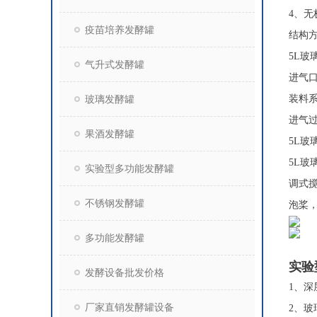
4、
疫苗培养发酵罐
结构
5L玻
气升式发酵罐
进气
玻璃发酵罐
装料系
进气过
果酒发酵罐
5L玻
5L
实验型多功能发酵罐
调式
不锈钢发酵罐
泡桨
多功能发酵罐
实验
发酵设备批发价格
1、
厂家直销发酵罐设备
2、