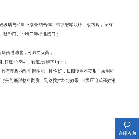
：硼硅玻璃与316L不锈钢结合体；带发酵罐取样、放料阀，设有
口、移种口、补料口等标准接口；
利斯除菌过滤器，可独立灭菌；
制精度±0.5%*，转速,分辨率1rpm；
，具有理想的动平衡性能，刚性好，长期使用不变形；采用可
封头的底部物料翻腾，到达搅拌均匀效果，1级压迫式高效消
在线咨询