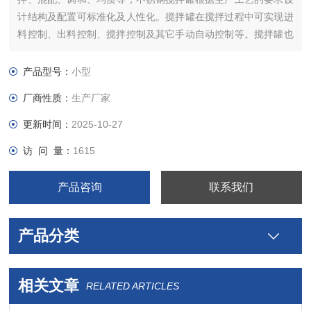
计结构及配置可标准化及人性化。搅拌罐在搅拌过程中可实现进
料控制、出料控制、搅拌控制及其它手动自动控制等。搅拌罐也
可叫水相罐，广泛应用于涂料医药、建材、化工、颜料、树脂、
食品、科研等行业。该设备可根据用户产品的工艺要求选用碳钢
产品型号：
小型
不锈钢等材料制作，以及设置加热、冷却装置，以满足不同的工
厂商性质：
生产厂家
艺和生产需要。
更新时间：
2025-10-27
访 问 量：
1615
产品咨询
联系我们
产品分类
相关文章
RELATED ARTICLES