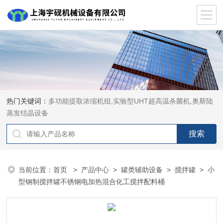
热门关键词：
多功能提取浓缩机组,实验型UHT超高温杀菌机,奥斯陆
蒸发结晶设备
当前位置：
首页
>
产品中心
>
罐类辅助设备
>
搅拌罐
> 小
型钢制搅拌罐不锈钢电加热混合化工搅拌配料桶