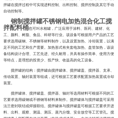
拌罐在搅拌过程中可实现进料控制、出料控制、搅拌控制及其它手动
自动控制等。
钢制搅拌罐不锈钢电加热混合化工搅
拌配料桶
也可叫水相罐，广泛应用于涂料、医药、建材、化
工、颜料、树脂、食品、科研等行业。该设备可根据用户产品的工艺
要求选用碳钢、不锈钢等材料制作，以及设置加热、冷却装置，以满
足不同的工艺和生产需要。加热形式有夹套电加热、盘管加热，该设
备结构设计合理、工艺先进、经久耐用，并具有操作简单、使用方便
等特点，是理想的投资少、投产快、收益高的化工设备。
搅拌罐的结构：搅拌罐由搅拌罐体、搅拌罐盖、搅拌器、支承、
传动装置、轴封装置等组成，还可根据工艺要求配置加热装置或冷却
装置。
搅拌罐体、搅拌罐盖、搅拌器、轴封等选用材料可根据不同的工
艺要求选用碳钢或不锈钢等材料来制作。搅拌罐体与搅拌罐盖可采用
法兰密封联结或焊接联结。搅拌罐体与搅拌罐盖可根据工艺要求开进
料、出料、观察、测温、测压、蒸汽分馏、安全放空等工艺管孔。搅