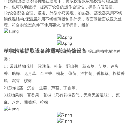
11)热回流提取浓缩机组在使用中，提取设备跟浓缩设备可独立运
作，也可联动运行，提高了设备的运作合理性，操作方便便捷。
12)设备配备合理、紧凑、外型小巧美观，加热器、蒸发器采用不锈
钢保温结构,保温层外用不锈钢薄板制作外壳，表面做镜面或亚光处
理。符合实验室条件下使用要求,便于操作、维护
植物精油提取设备纯露精油蒸馏设备
提出的植物精油种
类：
1：常规植物花叶：玫瑰花、桂花、野山菊、薰衣草、艾草、迷失
香、腊梅、见月草、百里香、槐花、薄荷、洋甘菊、香根草、柠檬香
脂、沉香、桉树、
2.植物根茎：沉香、生姜、芦荟、丁香等。
3.植物果实：百香果、花椒（只有花椒香气，无麻无苦涩味）、蓖
麻、八角、葡萄籽、柠檬