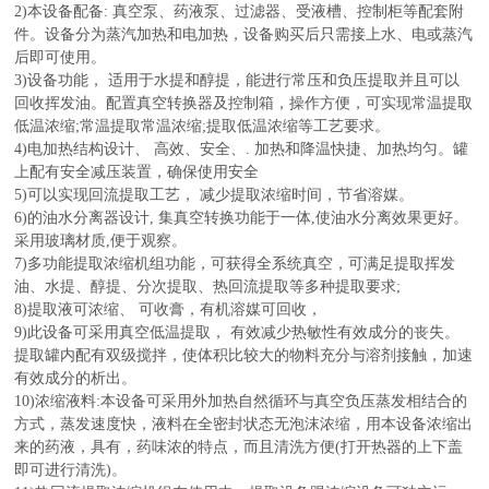
2)本设备配备: 真空泵、药液泵、过滤器、受液槽、控制柜等配套附
件。设备分为蒸汽加热和电加热，设备购买后只需接上水、电或蒸汽
后即可使用。
3)设备功能， 适用于水提和醇提，能进行常压和负压提取并且可以
回收挥发油。配置真空转换器及控制箱，操作方便，可实现常温提取
低温浓缩;常温提取常温浓缩;提取低温浓缩等工艺要求。
4)电加热结构设计、 高效、安全、. 加热和降温快捷、加热均匀。罐
上配有安全减压装置，确保使用安全
5)可以实现回流提取工艺， 减少提取浓缩时间，节省溶媒。
6)的油水分离器设计, 集真空转换功能于一体,使油水分离效果更好。
采用玻璃材质,便于观察。
7)多功能提取浓缩机组功能，可获得全系统真空，可满足提取挥发
油、水提、醇提、分次提取、热回流提取等多种提取要求;
8)提取液可浓缩、 可收膏，有机溶媒可回收，
9)此设备可采用真空低温提取， 有效减少热敏性有效成分的丧失。
提取罐内配有双级搅拌，使体积比较大的物料充分与溶剂接触，加速
有效成分的析出。
10)浓缩液料:本设备可采用外加热自然循环与真空负压蒸发相结合的
方式，蒸发速度快，液料在全密封状态无泡沫浓缩，用本设备浓缩出
来的药液，具有，药味浓的特点，而且清洗方便(打开热器的上下盖
即可进行清洗)。