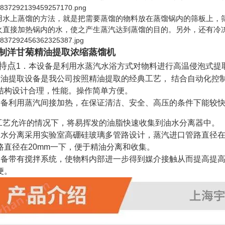
用水上蒸馏的方法，就是把需要蒸馏的物料放在蒸馏锅内的筛板上，
火直接加热锅内的水，使之产生蒸汽达到蒸馏的目的。另外，还有冷
制洋甘菊精油提取浓缩蒸馏机
特点
1．本设备是利用水蒸汽水浴方式对物料进行高温侵泡式提
精油提取设备是我公司按照精油提取的经典工艺， 结合自动化控
结构设计合理，性能。操作简单方便。
设备利用蒸汽间接加热，在保证清洁、安全、高压的条件下能较
在工艺允许的情况下，将易挥发的油脂快速收集到油水分离器中。
油水分离采用实验室高硼硅玻璃多管路设计，蒸汽进口管路直径在
路直径在20mm一下，便于精油分离和收集。
设备带有搅拌系统，使物料内部进一步得到媒介接触从而提高提高
便。