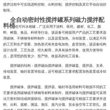
搅拌过程中可实现进料控制、出料控制、搅拌控制及其它手动自动控
制等。
全自动密封性搅拌罐系列磁力搅拌配
料桶
也可叫水相罐，广泛应用于涂料、医药、建材、化工、颜
料、树脂、食品、科研等行业。该设备可根据用户产品的工艺要求选
用碳钢、不锈钢等材料制作，以及设置加热、冷却装置，以满足不同
的工艺和生产需要。加热形式有夹套电加热、盘管加热，该设备结构
设计合理、工艺先进、经久耐用，并具有操作简单、使用方便等特
点，是理想的投资少、投产快、收益高的化工设备。
搅拌罐的结构：搅拌罐由搅拌罐体、搅拌罐盖、搅拌器、支承、
传动装置、轴封装置等组成，还可根据工艺要求配置加热装置或冷却
装置。
搅拌罐体、搅拌罐盖、搅拌器、轴封等选用材料可根据不同的工
艺要求选用碳钢或不锈钢等材料来制作。搅拌罐体与搅拌罐盖可采用
法兰密封联结或焊接联结。搅拌罐体与搅拌罐盖可根据工艺要求开进
料、出料、观察、测温、测压、蒸汽分馏、安全放空等工艺管孔。搅