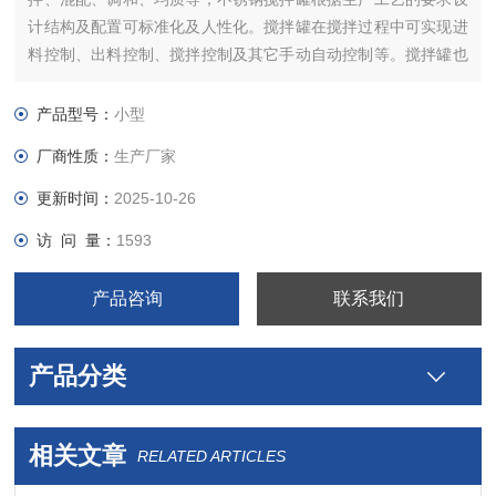
计结构及配置可标准化及人性化。搅拌罐在搅拌过程中可实现进
料控制、出料控制、搅拌控制及其它手动自动控制等。搅拌罐也
可叫水相罐，广泛应用于涂料医药、建材、化工、颜料、树脂、
食品、科研等行业。该设备可根据用户产品的工艺要求选用碳钢
产品型号：
小型
不锈钢等材料制作，以及设置加热、冷却装置，以满足不同的工
厂商性质：
生产厂家
艺和生产需要。
更新时间：
2025-10-26
访 问 量：
1593
产品咨询
联系我们
产品分类
相关文章
RELATED ARTICLES