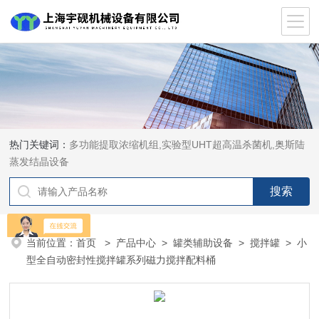
热门关键词：
多功能提取浓缩机组,实验型UHT超高温杀菌机,奥斯陆
蒸发结晶设备
当前位置：
首页
>
产品中心
>
罐类辅助设备
>
搅拌罐
> 小
型全自动密封性搅拌罐系列磁力搅拌配料桶